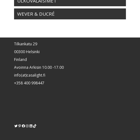
ULKOVALAISIMET
WEVER & DUCRÉ
Tilkankatu 29
00300 Helsinki
Finland
Avoinna Arkisin 10.00 -17.00
info(at)casalight.fi
+358 400 998447
Twitter
Pinterest
https://www.facebook.com/kodinvalaisin/
Instagram
LinkedIn
TikTok