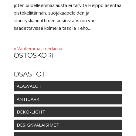
joten uudelleenmaalausta ei tarvita Helppo asentaa
pistokeliitännän, suojakaapeleiden ja
kiinnityskannattimen ansiosta Valon väri
säädettävissä kolmella tasolla Teho...
« Vanhemmat merkinnät
OSTOSKORI
OSASTOT
ALASVALOT
ANTIDARK
DEKO-LIGHT
DESIGNVALAISIMET