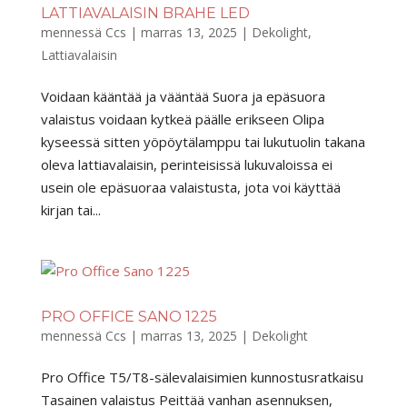
LATTIAVALAISIN BRAHE LED
mennessä
Ccs
|
marras 13, 2025
|
Dekolight
,
Lattiavalaisin
Voidaan kääntää ja vääntää Suora ja epäsuora
valaistus voidaan kytkeä päälle erikseen Olipa
kyseessä sitten yöpöytälamppu tai lukutuolin takana
oleva lattiavalaisin, perinteisissä lukuvaloissa ei
usein ole epäsuoraa valaistusta, jota voi käyttää
kirjan tai...
PRO OFFICE SANO 1225
mennessä
Ccs
|
marras 13, 2025
|
Dekolight
Pro Office T5/T8-sälevalaisimien kunnostusratkaisu
Tasainen valaistus Peittää vanhan asennuksen,