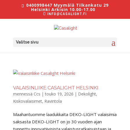
0400998447 Myymälä Tilkankatu 29
Helsinki Arkisin 10.00-17.00
INFO@CASALIGHT.FI
Valitse sivu
VALAISINLIIKE CASALIGHT HELSINKI
mennessä
Ccs
|
touko 19, 2026
|
Dekolight
,
Kiskovalaisimet
,
Ravintola
Maahantuomme laadukkaita DEKO-LIGHT valaisimia
saksasta DEKO-LIGHT on jo 30 vuoden ajan
tunnettu innovatiivisista valaistusratkaisuistaan ja