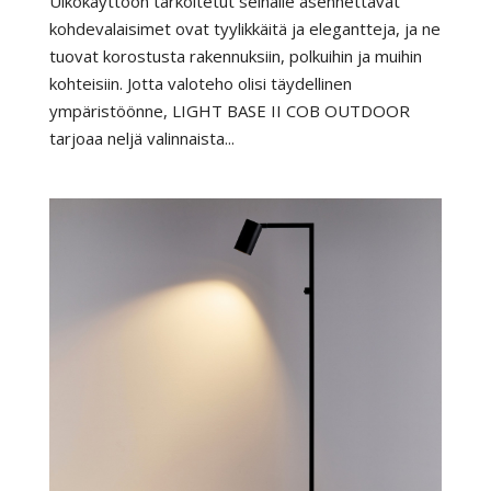
Ulkokäyttöön tarkoitetut seinälle asennettavat
kohdevalaisimet ovat tyylikkäitä ja elegantteja, ja ne
tuovat korostusta rakennuksiin, polkuihin ja muihin
kohteisiin. Jotta valoteho olisi täydellinen
ympäristöönne, LIGHT BASE II COB OUTDOOR
tarjoaa neljä valinnaista...