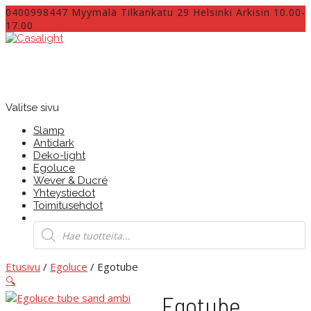
0400998447 Myymälä Tilkankatu 29 Helsinki Arkisin 10.00-
17.00
INFO@CASALIGHT.FI
Valitse sivu
Slamp
Antidark
Deko-light
Egoluce
Wever & Ducré
Yhteystiedot
Toimitusehdot
Products
search
Etusivu
/
Egoluce
/ Egotube
🔍
Egotube