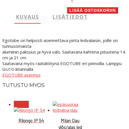
määrä
LISÄÄ OSTOSKORIIN
KUVAUS
LISÄTIEDOT
Egotube on helposti asennettava pinta ledvalaisin, joille on
tunnusomaista
alumiinin paksuus ja hyvä valo.
Saatavana kahtena pituutena 14
cm ja 21 cm.
Saatavana myös räätälöitynä EGOTUBE eri pinnoilla. Lamppu
GU10-liitännällä.
EGOTUBE asennus
TUTUSTU MYÖS
ALE!
Rilongo IP 54
Milan Dau
ylös/alas led