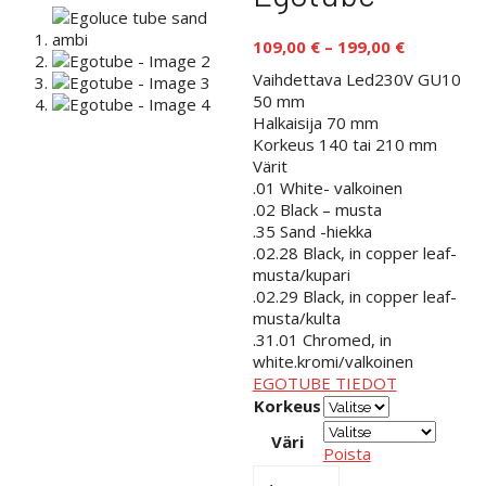
Hintaluok
109,00
€
–
199,00
€
109,00 €
Vaihdettava Led230V GU10
-
50 mm
199,00 €
Halkaisija 70 mm
Korkeus 140 tai 210 mm
Värit
.01 White- valkoinen
.02 Black – musta
.35 Sand -hiekka
.02.28 Black, in copper leaf-
musta/kupari
.02.29 Black, in copper leaf-
musta/kulta
.31.01 Chromed, in
white.kromi/valkoinen
EGOTUBE TIEDOT
Korkeus
Väri
Poista
Egotube