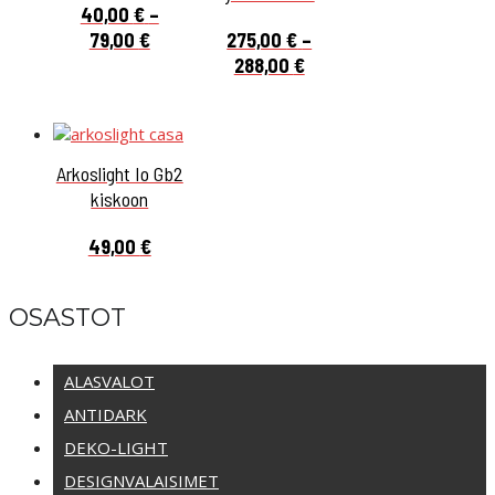
40,00
€
–
Hintaluokka:
79,00
€
275,00
€
–
40,00 €
Hintaluokka:
288,00
€
-
275,00 €
79,00 €
-
288,00 €
Arkoslight Io Gb2
kiskoon
49,00
€
OSASTOT
ALASVALOT
ANTIDARK
DEKO-LIGHT
DESIGNVALAISIMET