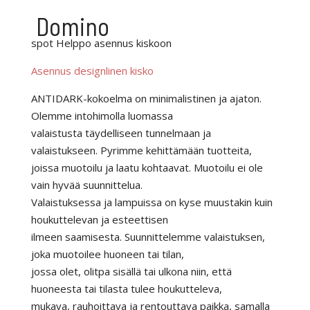
Domino
spot Helppo asennus kiskoon
Asennus designlinen kisko
ANTIDARK-kokoelma on minimalistinen ja ajaton.
Olemme intohimolla luomassa
valaistusta täydelliseen tunnelmaan ja
valaistukseen.
Pyrimme kehittämään tuotteita,
joissa muotoilu ja laatu kohtaavat.
Muotoilu ei ole
vain hyvää suunnittelua.
Valaistuksessa ja lampuissa on kyse muustakin kuin
houkuttelevan ja esteettisen
ilmeen saamisesta.
Suunnittelemme valaistuksen,
joka muotoilee huoneen tai tilan,
jossa olet, olitpa sisällä tai ulkona niin, että
huoneesta tai tilasta tulee houkutteleva,
mukava, rauhoittava ja rentouttava paikka, samalla