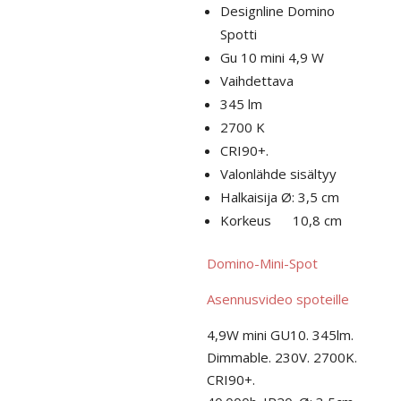
Designline Domino
Spotti
Gu 10 mini 4,9 W
Vaihdettava
345 lm
2700 K
CRI90+.
Valonlähde sisältyy
Halkaisija Ø: 3,5 cm
Korkeus 10,8 cm
Domino-Mini-Spot
Asennusvideo spoteille
4,9W mini GU10. 345lm.
Dimmable. 230V. 2700K.
CRI90+.