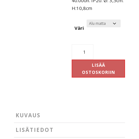
40.000h. IP20. Ø: 3,5cm.
H:10,8cm
Väri
Designline
Designline
Domino
LISÄÄ
määrä
OSTOSKORIIN
KUVAUS
LISÄTIEDOT