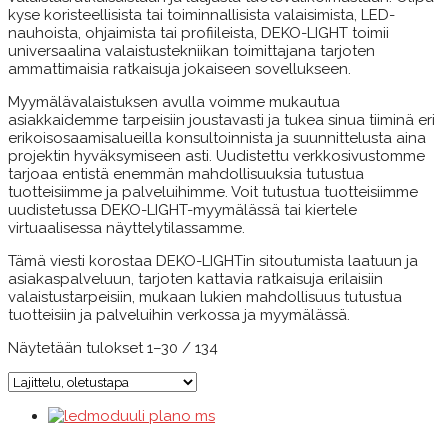
kyse koristeellisista tai toiminnallisista valaisimista, LED-
nauhoista, ohjaimista tai profiileista, DEKO-LIGHT toimii
universaalina valaistustekniikan toimittajana tarjoten
ammattimaisia ratkaisuja jokaiseen sovellukseen.
Myymälävalaistuksen avulla voimme mukautua
asiakkaidemme tarpeisiin joustavasti ja tukea sinua tiiminä eri
erikoisosaamisalueilla konsultoinnista ja suunnittelusta aina
projektin hyväksymiseen asti. Uudistettu verkkosivustomme
tarjoaa entistä enemmän mahdollisuuksia tutustua
tuotteisiimme ja palveluihimme. Voit tutustua tuotteisiimme
uudistetussa DEKO-LIGHT-myymälässä tai kiertele
virtuaalisessa näyttelytilassamme.
Tämä viesti korostaa DEKO-LIGHTin sitoutumista laatuun ja
asiakaspalveluun, tarjoten kattavia ratkaisuja erilaisiin
valaistustarpeisiin, mukaan lukien mahdollisuus tutustua
tuotteisiin ja palveluihin verkossa ja myymälässä.
Näytetään tulokset 1–30 / 134