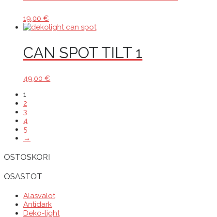
19,00
€
CAN SPOT TILT 1
49,00
€
1
2
3
4
5
→
OSTOSKORI
OSASTOT
Alasvalot
Antidark
Deko-light