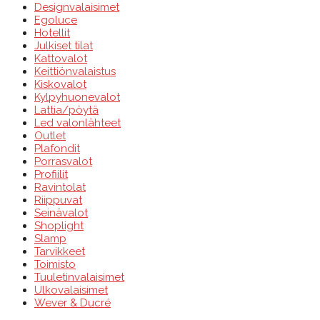
Designvalaisimet
Egoluce
Hotellit
Julkiset tilat
Kattovalot
Keittiönvalaistus
Kiskovalot
Kylpyhuonevalot
Lattia/pöytä
Led valonlähteet
Outlet
Plafondit
Porrasvalot
Profiilit
Ravintolat
Riippuvat
Seinävalot
Shoplight
Slamp
Tarvikkeet
Toimisto
Tuuletinvalaisimet
Ulkovalaisimet
Wever & Ducré