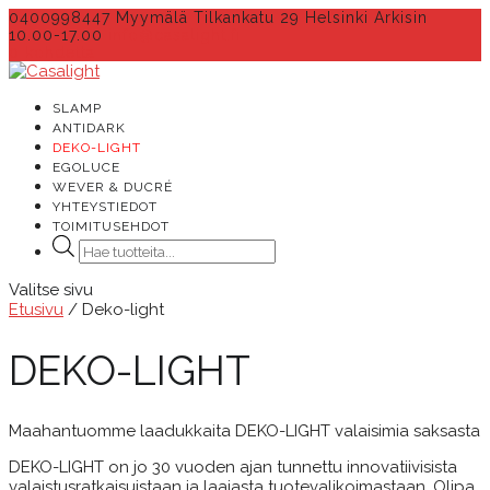
0400998447 Myymälä Tilkankatu 29 Helsinki Arkisin
10.00-17.00
info@casalight.fi
0 kohdetta
SLAMP
ANTIDARK
DEKO-LIGHT
EGOLUCE
WEVER & DUCRÉ
YHTEYSTIEDOT
TOIMITUSEHDOT
Products
search
Valitse sivu
Etusivu
/ Deko-light
DEKO-LIGHT
Maahantuomme laadukkaita DEKO-LIGHT valaisimia saksasta
DEKO-LIGHT on jo 30 vuoden ajan tunnettu innovatiivisista
valaistusratkaisuistaan ja laajasta tuotevalikoimastaan. Olipa