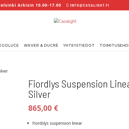
lsinki Arkisin 10.00-17.00
INFO@CASALIGHT.FI
EGOLUCE
WEVER & DUCRÉ
YHTEYSTIEDOT
TOIMITUSEH
ilver
Fiordlys Suspension Line
Silver
865,00
€
Fiordslys suspension linear