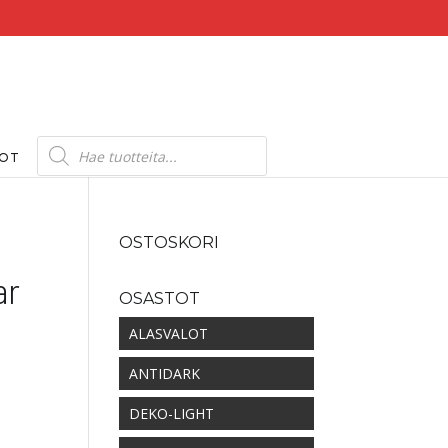
Products
search
DOT
OSTOSKORI
ar
OSASTOT
ALASVALOT
ANTIDARK
DEKO-LIGHT