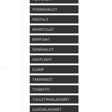
PORRASVALOT
PROFIILIT
RAVINTOLAT
RIIPPUVAT
SEINÄVALOT
SHOPLIGHT
SLAMP
TARVIKKEET
TOIMISTO
:
TUULETINVALAISIMET
ULKOVALAISIMET