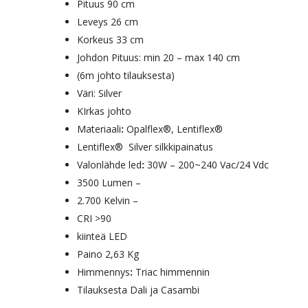
Pituus 90 cm
Leveys 26 cm
Korkeus 33 cm
Johdon Pituus: min 20 – max 140 cm
(6m johto tilauksesta)
Väri: Silver
KIrkas johto
Materiaali
:
Opalflex®, Lentiflex®
Lentiflex® Silver silkkipainatus
Valonlähde led
:
30W – 200~240 Vac/24 Vdc
3500 Lumen –
2.700 Kelvin –
CRI >90
kiinteä LED
Paino 2,63 Kg
Himmennys
:
Triac himmennin
Tilauksesta Dali ja Casambi