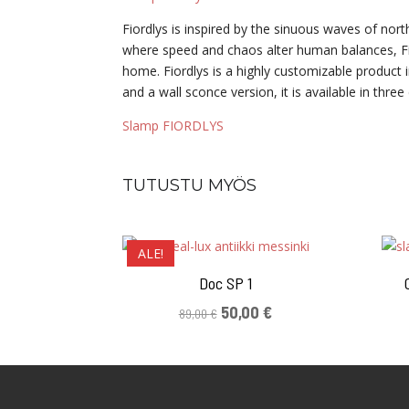
Fiordlys is inspired by the sinuous waves of nor
where speed and chaos alter human balances, Fio
home. Fiordlys is a highly customizable product i
and a wall sconce version, it is available in three 
Slamp FIORDLYS
TUTUSTU MYÖS
ALE!
Doc SP 1
Alkuperäinen
Nykyinen
50,00
€
89,00
€
hinta
hinta
oli:
on:
89,00 €.
50,00 €.