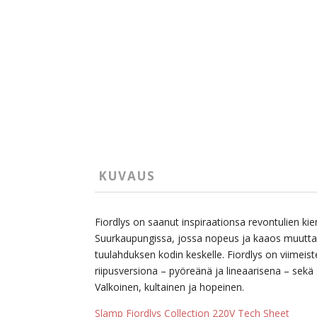
KUVAUS
Fiordlys on saanut inspiraationsa revontulien kiem
Suurkaupungissa, jossa nopeus ja kaaos muuttava
tuulahduksen kodin keskelle. Fiordlys on viimeist
riipusversiona – pyöreänä ja lineaarisena – sekä
Valkoinen, kultainen ja hopeinen.
Slamp Fiordlys Collection 220V Tech Sheet