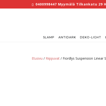
0400998447 Myymälä Tilkankatu 29 He
SLAMP
ANTIDARK
DEKO-LIGHT
Etusivu
/
Riippuvat
/ Fiordlys Suspension Linear S