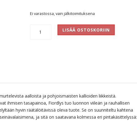
Ei varastossa, vain jälkitoimituksena
Fiordlys
LISÄÄ OSTOSKORIIN
Suspension
Linear
Silver
määrä
urtelevista aalloista ja pohjoismaisten kallioiden liikkeistä.
t ihmisen tasapainoa, Fiordlys tuo luonnon viileän ja rauhallisen
elyltään hyvin räätälöitävissä oleva tuote. Se on suunniteltu kahtena
 seinävalaisimena, ja sitä on saatavana kolmessa eri pintakäsittelyssä