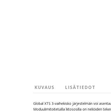
KUVAUS
LISÄTIEDOT
Global XTS 3-vaihekisko järjestelmän voi asent
Moduulimitoitetuilla liitososilla on neliöiden tek