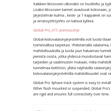
Kaikkien liitososien ulkonäkö on huoliteltu ja tyyl
Lisäksi liitososien kannet avautuvat kokonaan, jol
Järjestelmän kulma-, keski- ja T-kappaleet on s
ja virransyöttöjohto on kätevä kytkeä.
Global-Pro_XTS asennusohje
Global-kiskovalaisinjärjestelmillä voit luoda tilaa
toiminnallisia tarpeitasi. Yhdistämällä valaisimia,
mahdollisuuksilla ja luoda juuri haluamasi tunne
pienistä osista, jotka yhdessä muodostavat har
tarpeiden ja vaatimusten mukaan, mikä mahdolli
tunnelmaa keittiöön, yllätä näyttävillä valaisinj
kiskovalaisinjärjestelmillä mahdollisuudet ovat r
Global Pro 3phase track system is easy to install,
Either flush mounted or suspended. Global Pro’s
are rigid and ensures full connectivity over time.