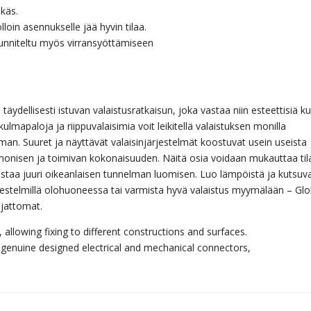
ikäs.
loin asennukselle jää hyvin tilaa.
uunniteltu myös virransyöttämiseen
n täydellisesti istuvan valaistusratkaisun, joka vastaa niin esteettisiä ku
 kulmapaloja ja riippuvalaisimia voit leikitellä valaistuksen monilla
lman. Suuret ja näyttävät valaisinjärjestelmät koostuvat usein useista
monisen ja toimivan kokonaisuuden. Näitä osia voidaan mukauttaa til
staa juuri oikeanlaisen tunnelman luomisen. Luo lämpöistä ja kutsuv
ärjestelmillä olohuoneessa tai varmista hyvä valaistus myymälään – Glo
ajattomat.
 allowing fixing to different constructions and surfaces.
 genuine designed electrical and mechanical connectors,