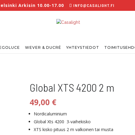
lsinki Arkisin 10.00-17.00
INFO@CASALIGHT.FI
EGOLUCE
WEVER & DUCRÉ
YHTEYSTIEDOT
TOIMITUSEH
Global XTS 4200 2 m
49,00
€
Nordicaluminium
Global Xts 4200 3-vaihekisko
XTS kisko pituus 2 m valkoinen tai musta