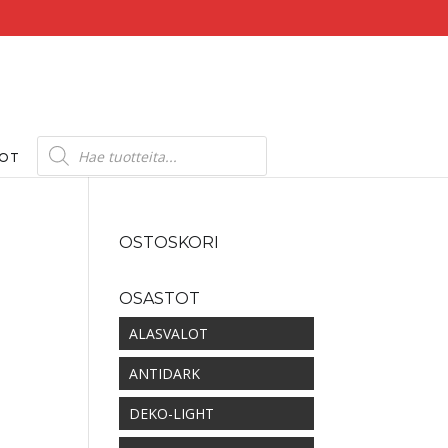
Products
search
DOT
OSTOSKORI
OSASTOT
ALASVALOT
ANTIDARK
DEKO-LIGHT