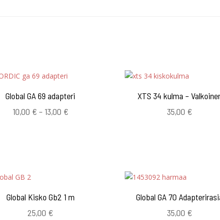
Global GA 69 adapteri
XTS 34 kulma – Valkoine
Hintaluokka:
10,00
€
–
13,00
€
35,00
€
10,00 €
-
13,00 €
Global Kisko Gb2 1 m
Global GA 70 Adapterirasi
25,00
€
35,00
€