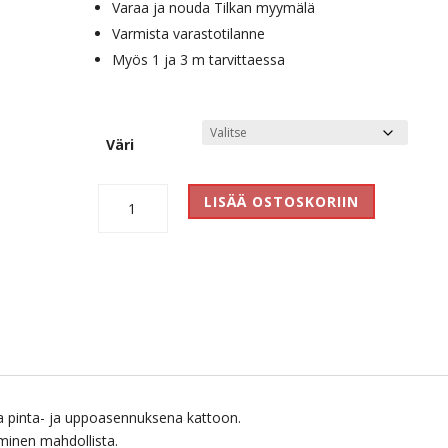
Varaa ja nouda Tilkan myymälä
Varmista varastotilanne
Myös 1 ja 3 m tarvittaessa
Väri
Global
LISÄÄ OSTOSKORIIN
XTS
4200
2
m
määrä
aa pinta- ja uppoasennuksena kattoon.
eminen mahdollista.