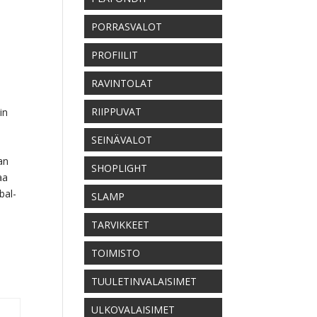
PORRASVALOT
PROFIILIT
RAVINTOLAT
RIIPPUVAT
in
SEINÄVALOT
an
SHOPLIGHT
aa
bal-
SLAMP
TARVIKKEET
TOIMISTO
TUULETINVALAISIMET
ULKOVALAISIMET