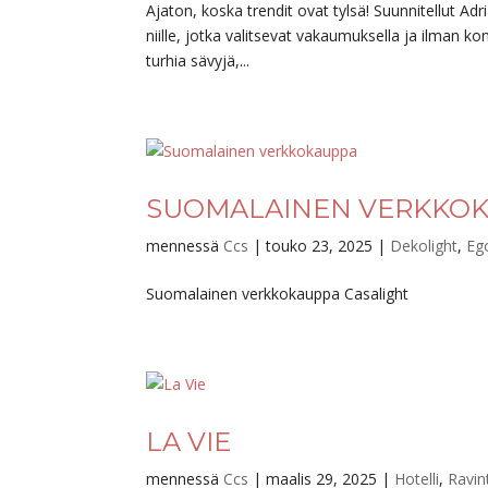
Ajaton, koska trendit ovat tylsä! Suunnitellut A
niille, jotka valitsevat vakaumuksella ja ilman k
turhia sävyjä,...
SUOMALAINEN VERKKO
mennessä
Ccs
|
touko 23, 2025
|
Dekolight
,
Eg
Suomalainen verkkokauppa Casalight
LA VIE
mennessä
Ccs
|
maalis 29, 2025
|
Hotelli
,
Ravin