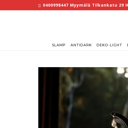
0400998447 Myymälä Tilkankatu 29 He
SLAMP
ANTIDARK
DEKO-LIGHT