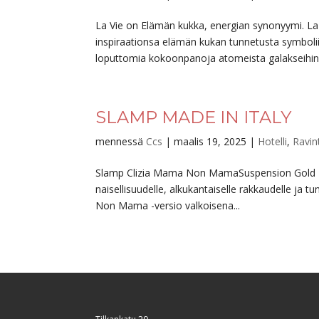
La Vie on Elämän kukka, energian synonyymi. La 
inspiraationsa elämän kukan tunnetusta symboli
loputtomia kokoonpanoja atomeista galakseihin. 
SLAMP MADE IN ITALY
mennessä
Ccs
|
maalis 19, 2025
|
Hotelli
,
Ravin
Slamp Clizia Mama Non MamaSuspension Gold Käsin 
naisellisuudelle, alkukantaiselle rakkaudelle ja
Non Mama -versio valkoisena...