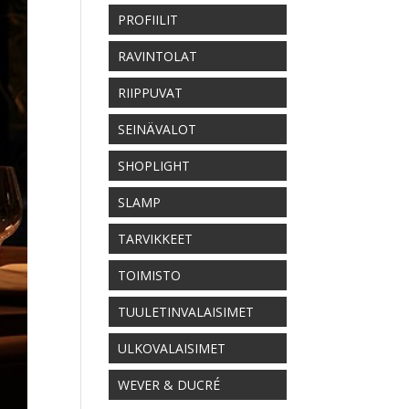
PROFIILIT
RAVINTOLAT
RIIPPUVAT
SEINÄVALOT
SHOPLIGHT
SLAMP
TARVIKKEET
TOIMISTO
TUULETINVALAISIMET
ULKOVALAISIMET
WEVER & DUCRÉ