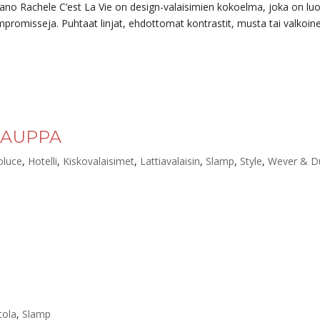
driano Rachele C’est La Vie on design-valaisimien kokoelma, joka on lu
ompromisseja. Puhtaat linjat, ehdottomat kontrastit, musta tai valkoine
KAUPPA
oluce
,
Hotelli
,
Kiskovalaisimet
,
Lattiavalaisin
,
Slamp
,
Style
,
Wever & D
tola
,
Slamp