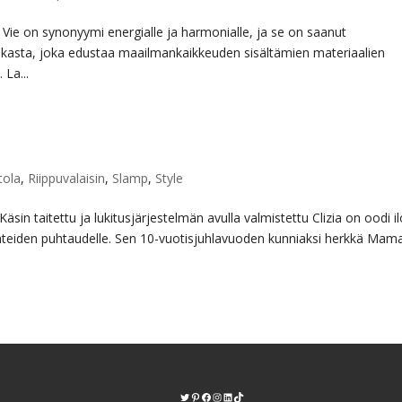
Vie on synonyymi energialle ja harmonialle, ja se on saanut
ikasta, joka edustaa maailmankaikkeuden sisältämien materiaalien
La...
tola
,
Riippuvalaisin
,
Slamp
,
Style
taitettu ja lukitusjärjestelmän avulla valmistettu Clizia on oodi ilo
 tunteiden puhtaudelle. Sen 10-vuotisjuhlavuoden kunniaksi herkkä Mam
Twitter
Pinterest
https://www.facebook.com/kodinvalaisi
Instagram
LinkedIn
TikTok