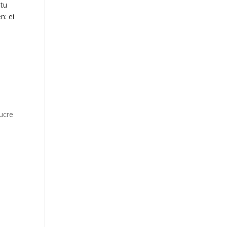
otu
n: ei
ucre