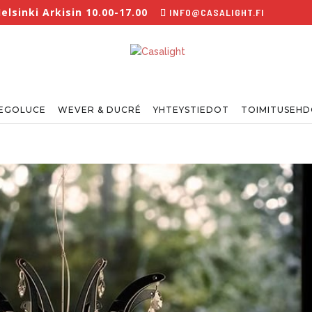
lsinki Arkisin 10.00-17.00
INFO@CASALIGHT.FI
EGOLUCE
WEVER & DUCRÉ
YHTEYSTIEDOT
TOIMITUSEH