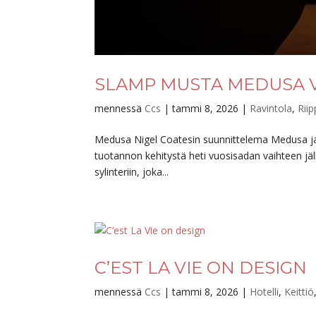
SLAMP MUSTA MEDUSA V
mennessä
Ccs
|
tammi 8, 2026
|
Ravintola
,
Riip
Medusa Nigel Coatesin suunnittelema Medusa ja Li
tuotannon kehitystä heti vuosisadan vaihteen jäl
sylinteriin, joka...
C’EST LA VIE ON DESIGN
mennessä
Ccs
|
tammi 8, 2026
|
Hotelli
,
Keittiö