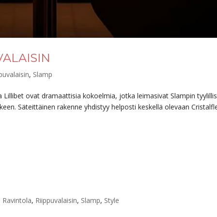
ALAISIN
puvalaisin
,
Slamp
llibet ovat dramaattisia kokoelmia, jotka leimasivat Slampin tyylilli
keen. Säteittäinen rakenne yhdistyy helposti keskellä olevaan Cristalf
,
Ravintola
,
Riippuvalaisin
,
Slamp
,
Style