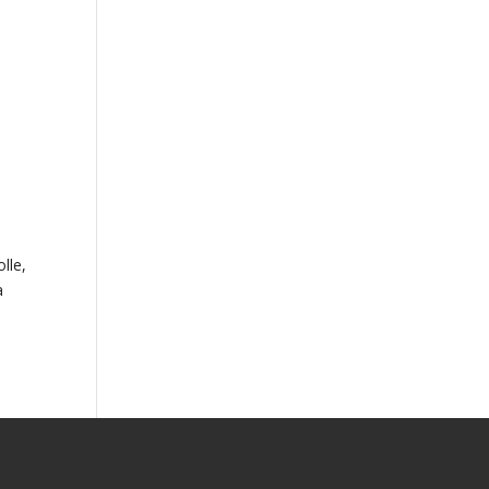
lle,
a
n/