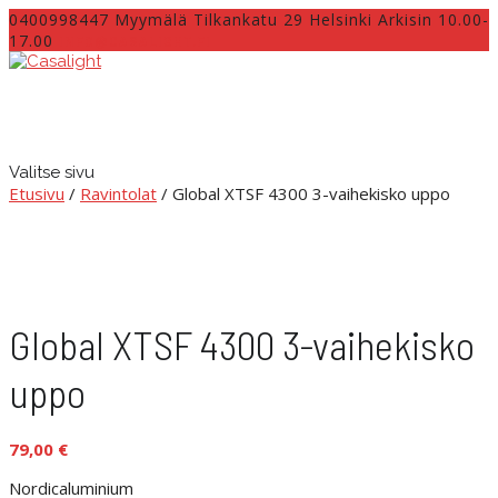
0400998447 Myymälä Tilkankatu 29 Helsinki Arkisin 10.00-
17.00
INFO@CASALIGHT.FI
Valitse sivu
Etusivu
/
Ravintolat
/ Global XTSF 4300 3-vaihekisko uppo
Global XTSF 4300 3-vaihekisko
uppo
79,00
€
Nordicaluminium