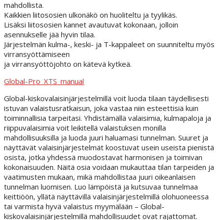
mahdollista.
Kaikkien liitososien ulkonäkö on huoliteltu ja tyylikäs.
Lisäksi liitososien kannet avautuvat kokonaan, jolloin
asennukselle jää hyvin tilaa.
Järjestelmän kulma-, keski- ja T-kappaleet on suunniteltu myös
virransyöttämiseen
ja virransyöttöjohto on kätevä kytkeä.
Global-Pro_XTS_manual
Global-kiskovalaisinjärjestelmillä voit luoda tilaan täydellisesti
istuvan valaistusratkaisun, joka vastaa niin esteettisiä kuin
toiminnallisia tarpeitasi. Yhdistämällä valaisimia, kulmapaloja ja
riippuvalaisimia voit leikitellä valaistuksen monilla
mahdollisuuksilla ja luoda juuri haluamasi tunnelman. Suuret ja
näyttävät valaisinjärjestelmät koostuvat usein useista pienistä
osista, jotka yhdessä muodostavat harmonisen ja toimivan
kokonaisuuden. Näitä osia voidaan mukauttaa tilan tarpeiden ja
vaatimusten mukaan, mikä mahdollistaa juuri oikeanlaisen
tunnelman luomisen. Luo lämpöistä ja kutsuvaa tunnelmaa
keittiöön, yllätä näyttävillä valaisinjärjestelmillä olohuoneessa
tai varmista hyvä valaistus myymälään – Global-
kiskovalaisinjärjestelmillä mahdollisuudet ovat rajattomat.