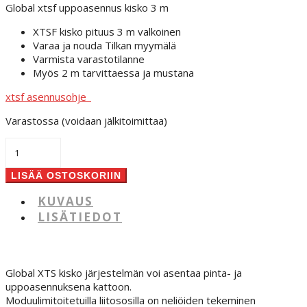
Global xtsf uppoasennus kisko 3 m
XTSF kisko pituus 3 m valkoinen
Varaa ja nouda Tilkan myymälä
Varmista varastotilanne
Myös 2 m tarvittaessa ja mustana
xtsf asennusohje_
Varastossa (voidaan jälkitoimittaa)
Global
XTSF
4300
LISÄÄ OSTOSKORIIN
3-
vaihekisko
KUVAUS
uppo
LISÄTIEDOT
määrä
Global XTS kisko järjestelmän voi asentaa pinta- ja
uppoasennuksena kattoon.
Moduulimitoitetuilla liitososilla on neliöiden tekeminen