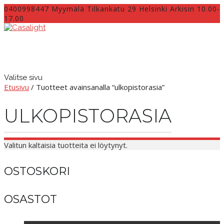
0400998447 Myymälä Tilkankatu 29 Helsinki Arkisin 10.00-
17.00
INFO@CASALIGHT.FI
Valitse sivu
Etusivu
/ Tuotteet avainsanalla “ulkopistorasia”
ULKOPISTORASIA
Valitun kaltaisia tuotteita ei löytynyt.
OSTOSKORI
OSASTOT