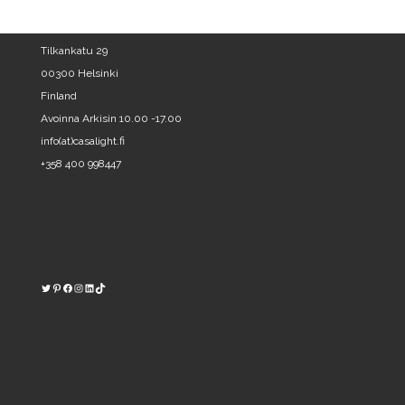
Tilkankatu 29
00300 Helsinki
Finland
Avoinna Arkisin 10.00 -17.00
info(at)casalight.fi
+358 400 998447
Twitter
Pinterest
https://www.facebook.com/kodinvalaisin/
Instagram
LinkedIn
TikTok