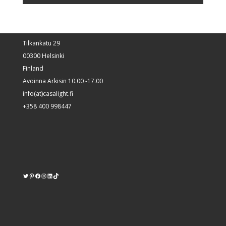
Tilkankatu 29
00300 Helsinki
Finland
Avoinna Arkisin 10.00 -17.00
info(at)casalight.fi
+358 400 998447
Twitter
Pinterest
https://www.facebook.com/kodinvalaisin/
Instagram
LinkedIn
TikTok