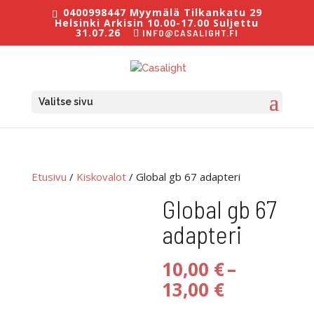
0400998447 Myymälä Tilkankatu 29
Helsinki Arkisin 10.00-17.00 Suljettu
31.07.26
INFO@CASALIGHT.FI
Valitse sivu
Etusivu
/
Kiskovalot
/ Global gb 67 adapteri
Global gb 67
adapteri
10,00
€
–
Hintaluok
13,00
€
10,00 €