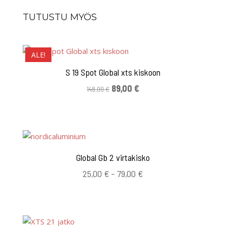
TUTUSTU MYÖS
ALE!
S 19 Spot Global xts kiskoon
Alkuperäinen
Nykyinen
89,00
€
148,00
€
hinta
hinta
oli:
on:
148,00 €.
89,00 €.
Global Gb 2 virtakisko
Hintaluokka:
25,00
€
–
79,00
€
25,00 €
-
79,00 €