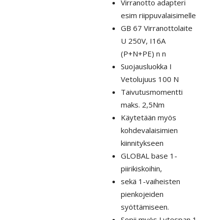
Virranotto adapteri
-
esim riippuvalaisimelle
13,00 €
GB 67 Virranottolaite
U 250V, I16A
(P+N+PE) n n
Suojausluokka I
Vetolujuus 100 N
Taivutusmomentti
maks. 2,5Nm
Käytetään myös
kohdevalaisimien
kiinnitykseen
GLOBAL base 1-
piirikiskoihin,
sekä 1-vaiheisten
pienkojeiden
syöttämiseen.
Sopii myös Lytespan 1