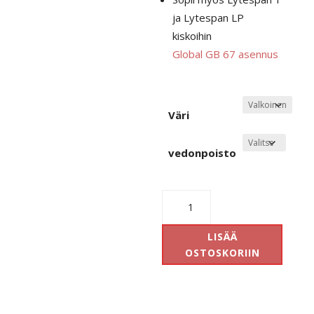
ja Lytespan LP
kiskoihin
Global GB 67 asennus
Väri
vedonpoisto
Global
gb
67
LISÄÄ
adapteri
OSTOSKORIIN
määrä