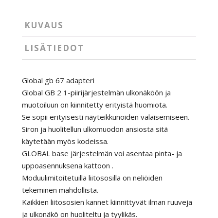
KUVAUS
LISÄTIEDOT
Global gb 67 adapteri
Global GB 2 1-piirijärjestelmän ulkonäköön ja
muotoiluun on kiinnitetty erityistä huomiota.
Se sopii erityisesti näyteikkunoiden valaisemiseen.
Siron ja huolitellun ulkomuodon ansiosta sitä
käytetään myös kodeissa.
GLOBAL base järjestelmän voi asentaa pinta- ja
uppoasennuksena kattoon .
Moduulimitoitetuilla liitososilla on neliöiden
tekeminen mahdollista.
Kaikkien liitososien kannet kiinnittyvät ilman ruuveja
ja ulkonäkö on huoliteltu ja tyylikäs.