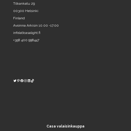
Tilkankatu 29
00300 Helsinki
Finland
Avoinna Arkisin 10.00 -17.00
info(at)casalight.fi
+358 400 998447
Twitter
Pinterest
https://www.facebook.com/kodinvalaisin/
Instagram
LinkedIn
TikTok
Casa valaisinkauppa