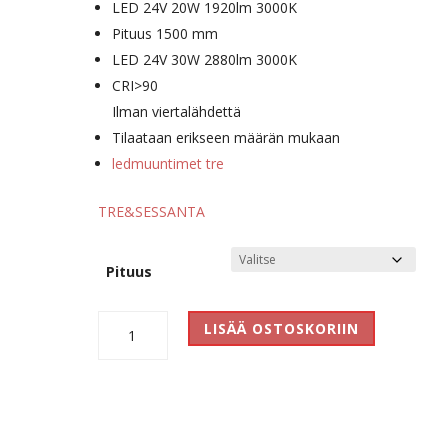
LED 24V 20W 1920lm 3000K
Pituus 1500 mm
LED 24V 30W 2880lm 3000K
CRI>90
Ilman viertalähdettä
Tilaataan erikseen määrän mukaan
ledmuuntimet tre
TRE&SESSANTA
Pituus
TRE
LISÄÄ OSTOSKORIIN
&
SESSANTA
määrä