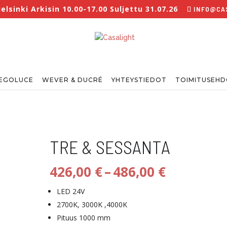
sinki Arkisin 10.00-17.00 Suljettu 31.07.26
INFO@CAS
EGOLUCE
WEVER & DUCRÉ
YHTEYSTIEDOT
TOIMITUSEH
TRE & SESSANTA
Hintaluo
426,00
€
–
486,00
€
426,00 €
-
LED 24V
486,00 €
2700K, 3000K ,4000K
Pituus 1000 mm