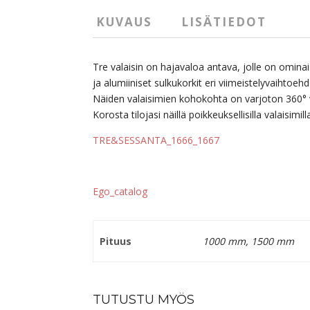
KUVAUS
LISÄTIEDOT
Tre valaisin on hajavaloa antava, jolle on omina
ja alumiiniset sulkukorkit eri viimeistelyvaihtoehdo
Näiden valaisimien kohokohta on varjoton 360° v
Korosta tilojasi näillä poikkeuksellisilla valaisimill
TRE&SESSANTA_1666_1667
Ego_catalog
Pituus
1000 mm, 1500 mm
TUTUSTU MYÖS