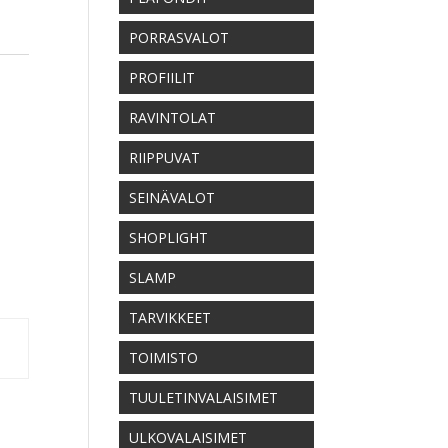
PORRASVALOT
PROFIILIT
RAVINTOLAT
RIIPPUVAT
SEINÄVALOT
SHOPLIGHT
SLAMP
TARVIKKEET
TOIMISTO
TUULETINVALAISIMET
ULKOVALAISIMET