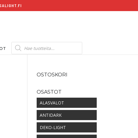
ALIGHT.FI
Products
search
DOT
OSTOSKORI
OSASTOT
kka:
ALASVALOT
ANTIDARK
DEKO-LIGHT