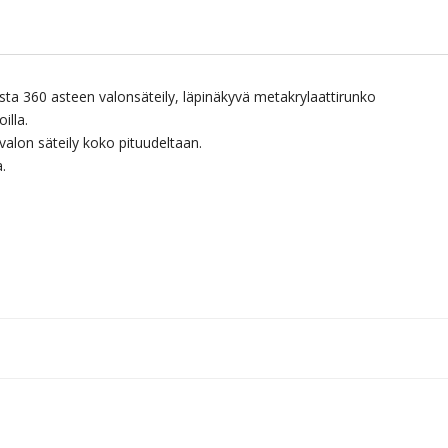
ista 360 asteen valonsäteily, läpinäkyvä metakrylaattirunko
illa.
alon säteily koko pituudeltaan.
a.