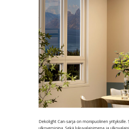
Dekolight Can-sarja on monipuolinen yrityksille. 
ulkoversioina. Sekä lukuvalaisimena ja ulkovalais