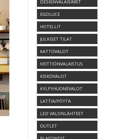
DESIGNVALAISIMET
EGOLUCE
HOTELLIT
JULKISET TILAT
KATTOVALOT
KEITTIÖNVALAISTUS
KISKOVALOT
KYLPYHUONEVALOT
LATTIA/PÖYTÄ
LED VALONLÄHTEET
OUTLET
PLAFONDIT