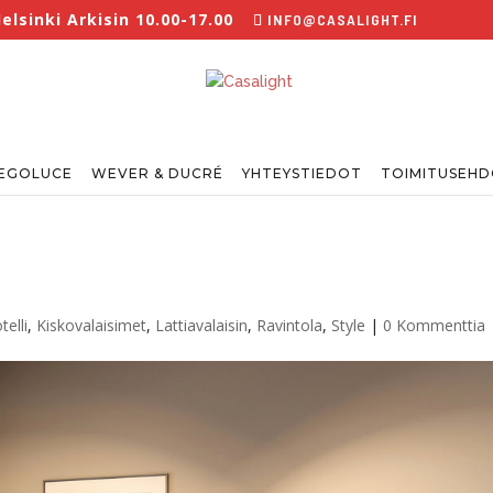
lsinki Arkisin 10.00-17.00
INFO@CASALIGHT.FI
EGOLUCE
WEVER & DUCRÉ
YHTEYSTIEDOT
TOIMITUSEH
telli
,
Kiskovalaisimet
,
Lattiavalaisin
,
Ravintola
,
Style
|
0 Kommenttia