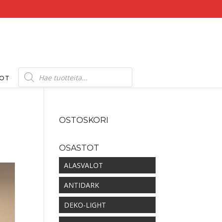
Products
search
DOT
OSTOSKORI
OSASTOT
ALASVALOT
ANTIDARK
DEKO-LIGHT