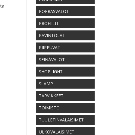
nta
PORRASVALOT
PROFIILIT
RAVINTOLAT
RIIPPUVAT
SEINÄVALOT
SHOPLIGHT
SLAMP
TARVIKKEET
TOIMISTO
TUULETINVALAISIMET
ULKOVALAISIMET