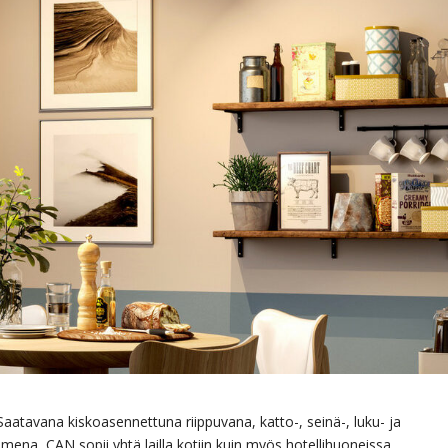
Saatavana kiskoasennettuna riippuvana, katto-, seinä-, luku- ja
imena, CAN sopii yhtä lailla kotiin kuin myös hotellihuoneissa,