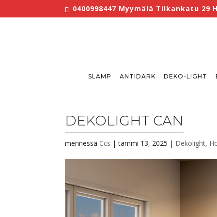
0400998447 Myymälä Tilkankatu 29 He
SLAMP
ANTIDARK
DEKO-LIGHT
DEKOLIGHT CAN
mennessä
Ccs
|
tammi 13, 2025
|
Dekolight
,
Ho