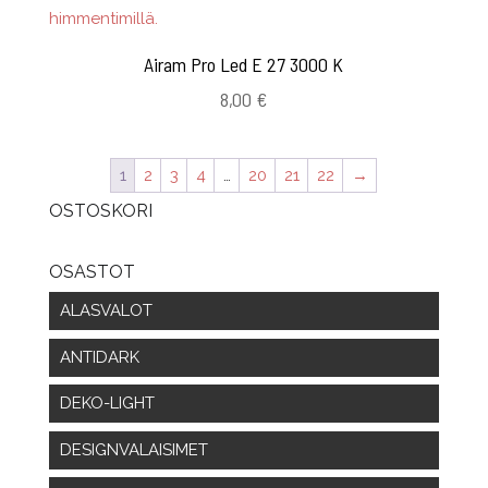
Airam Pro Led E 27 3000 K
8,00
€
1
2
3
4
…
20
21
22
→
OSTOSKORI
OSASTOT
ALASVALOT
ANTIDARK
DEKO-LIGHT
DESIGNVALAISIMET