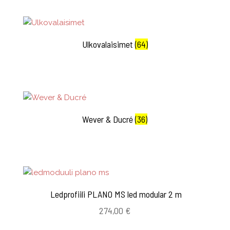
Ulkovalaisimet
(64)
Wever & Ducré
(36)
Ledprofiili PLANO MS led modular 2 m
274,00
€