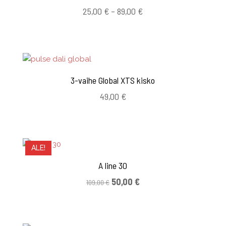
Hintaluokka:
25,00
€
–
89,00
€
25,00 €
-
89,00 €
3-vaihe Global XTS kisko
49,00
€
ALE!
A line 30
Alkuperäinen
Nykyinen
50,00
€
109,00
€
hinta
hinta
oli:
on:
109,00 €.
50,00 €.