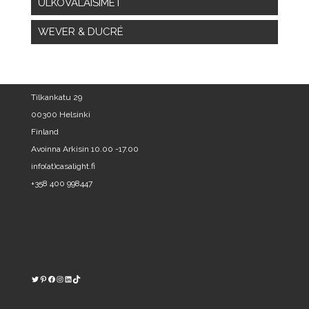
ULKOVALAISIMET
WEVER & DUCRÉ
Tilkankatu 29
00300 Helsinki
Finland
Avoinna Arkisin 10.00 -17.00
info(at)casalight.fi
+358 400 998447
Twitter
Pinterest
https://www.facebook.com/kodinvalaisin/
Instagram
LinkedIn
TikTok