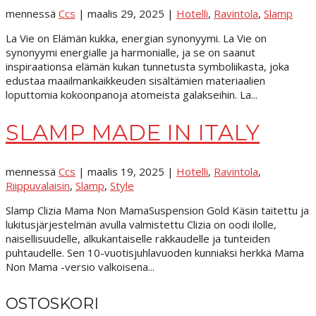
mennessä
Ccs
|
maalis 29, 2025
|
Hotelli
,
Ravintola
,
Slamp
La Vie on Elämän kukka, energian synonyymi. La Vie on
synonyymi energialle ja harmonialle, ja se on saanut
inspiraationsa elämän kukan tunnetusta symboliikasta, joka
edustaa maailmankaikkeuden sisältämien materiaalien
loputtomia kokoonpanoja atomeista galakseihin. La...
SLAMP MADE IN ITALY
mennessä
Ccs
|
maalis 19, 2025
|
Hotelli
,
Ravintola
,
Riippuvalaisin
,
Slamp
,
Style
Slamp Clizia Mama Non MamaSuspension Gold Käsin taitettu ja
lukitusjärjestelmän avulla valmistettu Clizia on oodi ilolle,
naisellisuudelle, alkukantaiselle rakkaudelle ja tunteiden
puhtaudelle. Sen 10-vuotisjuhlavuoden kunniaksi herkkä Mama
Non Mama -versio valkoisena...
OSTOSKORI