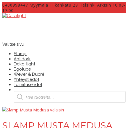
0400998447 Myymälä Tilkankatu 29 Helsinki Arkisin 10.00-
17.00
INFO@CASALIGHT.FI
Valitse sivu
Slamp
Antidark
Deko-light
Egoluce
Wever & Ducré
Yhteystiedot
Toimitusehdot
Products
search
SLAMP MUSTA MEDUSA