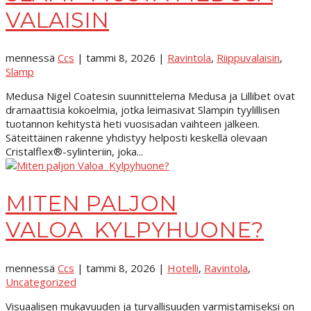
VALAISIN
mennessä
Ccs
|
tammi 8, 2026
|
Ravintola
,
Riippuvalaisin
,
Slamp
Medusa Nigel Coatesin suunnittelema Medusa ja Lillibet ovat
dramaattisia kokoelmia, jotka leimasivat Slampin tyylillisen
tuotannon kehitystä heti vuosisadan vaihteen jälkeen.
Säteittäinen rakenne yhdistyy helposti keskellä olevaan
Cristalflex®-sylinteriin, joka...
MITEN PALJON
VALOA KYLPYHUONE?
mennessä
Ccs
|
tammi 8, 2026
|
Hotelli
,
Ravintola
,
Uncategorized
Visuaalisen mukavuuden ja turvallisuuden varmistamiseksi on