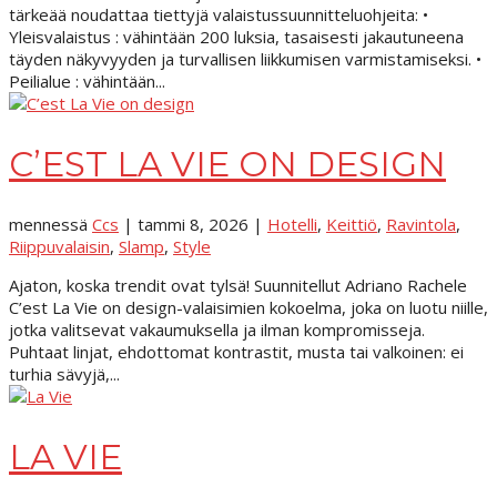
tärkeää noudattaa tiettyjä valaistussuunnitteluohjeita: •
Yleisvalaistus : vähintään 200 luksia, tasaisesti jakautuneena
täyden näkyvyyden ja turvallisen liikkumisen varmistamiseksi. •
Peilialue : vähintään...
C’EST LA VIE ON DESIGN
mennessä
Ccs
|
tammi 8, 2026
|
Hotelli
,
Keittiö
,
Ravintola
,
Riippuvalaisin
,
Slamp
,
Style
Ajaton, koska trendit ovat tylsä! Suunnitellut Adriano Rachele
C’est La Vie on design-valaisimien kokoelma, joka on luotu niille,
jotka valitsevat vakaumuksella ja ilman kompromisseja.
Puhtaat linjat, ehdottomat kontrastit, musta tai valkoinen: ei
turhia sävyjä,...
LA VIE