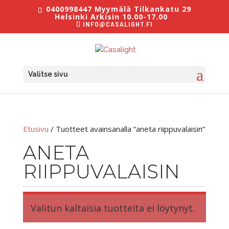
0400998447 Myymälä Tilkankatu 29
Helsinki Arkisin 10.00-17.00
INFO@CASALIGHT.FI
Valitse sivu
Etusivu
/ Tuotteet avainsanalla “aneta riippuvalaisin”
ANETA
RIIPPUVALAISIN
Valitun kaltaisia tuotteita ei löytynyt.