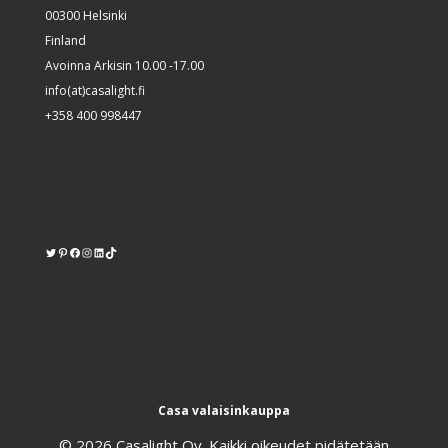
00300 Helsinki
Finland
Avoinna Arkisin 10.00 -17.00
info(at)casalight.fi
+358 400 998447
Twitter
Pinterest
https://www.facebook.com/kodinvalaisin/
Instagram
LinkedIn
TikTok
Casa valaisinkauppa
© 2026 Casalight Oy. Kaikki oikeudet pidätetään