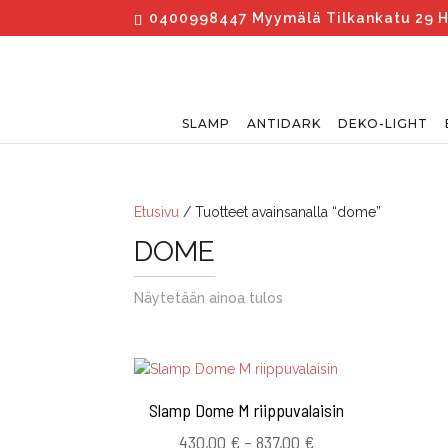
0400998447 Myymälä Tilkankatu 29 Hel
SLAMP
ANTIDARK
DEKO-LIGHT
Etusivu
/ Tuotteet avainsanalla “dome”
DOME
Näytetään ainoa tulos
Slamp Dome M riippuvalaisin
Hintaluokka:
430,00
€
–
837,00
€