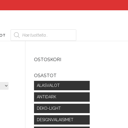
Products
search
DOT
OSTOSKORI
OSASTOT
ALASVALOT
ANTIDARK
DEKO-LIGHT
DESIGNVALAISIMET