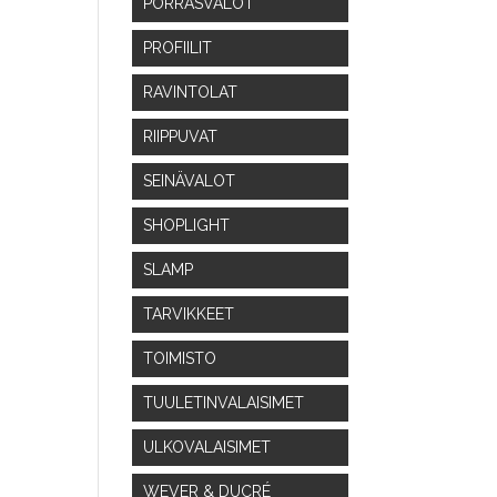
PORRASVALOT
PROFIILIT
RAVINTOLAT
RIIPPUVAT
SEINÄVALOT
SHOPLIGHT
SLAMP
TARVIKKEET
TOIMISTO
TUULETINVALAISIMET
ULKOVALAISIMET
WEVER & DUCRÉ