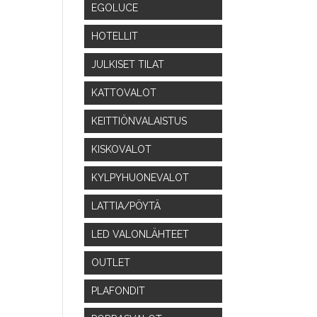
EGOLUCE
HOTELLIT
JULKISET TILAT
KATTOVALOT
KEITTIÖNVALAISTUS
KISKOVALOT
KYLPYHUONEVALOT
LATTIA/PÖYTÄ
LED VALONLÄHTEET
OUTLET
PLAFONDIT