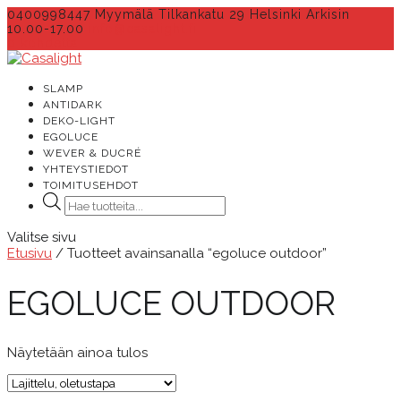
0400998447 Myymälä Tilkankatu 29 Helsinki Arkisin
10.00-17.00
info@casalight.fi
0 kohdetta
SLAMP
ANTIDARK
DEKO-LIGHT
EGOLUCE
WEVER & DUCRÉ
YHTEYSTIEDOT
TOIMITUSEHDOT
Products
search
Valitse sivu
Etusivu
/ Tuotteet avainsanalla “egoluce outdoor”
EGOLUCE OUTDOOR
Näytetään ainoa tulos