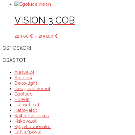
VISION 3 COB
Hintaluokka:
229,00
€
–
299,00
€
229,00 €
-
OSTOSKORI
299,00 €
OSASTOT
Alasvalot
Antidark
Deko-light
Designvalaisimet
Egoluce
Hotellit
Julkiset tilat
Kattovalot
Keittiönvalaistus
Kiskovalot
Kylpyhuonevalot
Lattia/pöytä