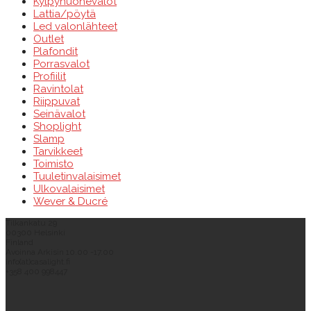
Kylpyhuonevalot
Lattia/pöytä
Led valonlähteet
Outlet
Plafondit
Porrasvalot
Profiilit
Ravintolat
Riippuvat
Seinävalot
Shoplight
Slamp
Tarvikkeet
Toimisto
Tuuletinvalaisimet
Ulkovalaisimet
Wever & Ducré
Tilkankatu 29
00300 Helsinki
Finland
Avoinna Arkisin 10.00 -17.00
info(at)casalight.fi
+358 400 998447