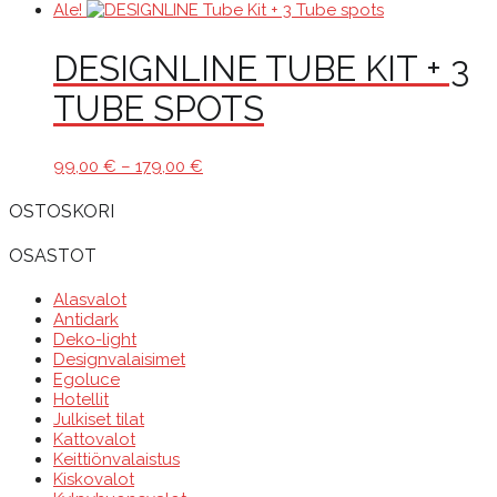
Ale!
DESIGNLINE TUBE KIT + 3
TUBE SPOTS
Hintaluokka:
99,00
€
–
179,00
€
99,00 €
-
OSTOSKORI
179,00 €
OSASTOT
Alasvalot
Antidark
Deko-light
Designvalaisimet
Egoluce
Hotellit
Julkiset tilat
Kattovalot
Keittiönvalaistus
Kiskovalot