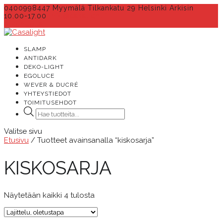
0400998447 Myymälä Tilkankatu 29 Helsinki Arkisin
10.00-17.00
info@casalight.fi
0 kohdetta
SLAMP
ANTIDARK
DEKO-LIGHT
EGOLUCE
WEVER & DUCRÉ
YHTEYSTIEDOT
TOIMITUSEHDOT
Products
search
Valitse sivu
Etusivu
/ Tuotteet avainsanalla “kiskosarja”
KISKOSARJA
Näytetään kaikki 4 tulosta