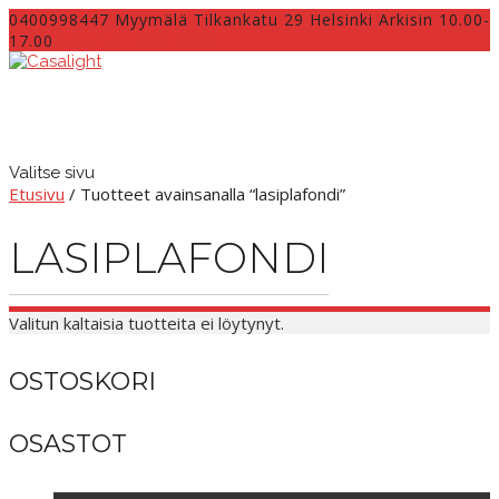
0400998447 Myymälä Tilkankatu 29 Helsinki Arkisin 10.00-
17.00
INFO@CASALIGHT.FI
Valitse sivu
Etusivu
/ Tuotteet avainsanalla “lasiplafondi”
LASIPLAFONDI
Valitun kaltaisia tuotteita ei löytynyt.
OSTOSKORI
OSASTOT