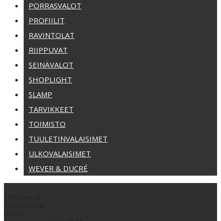
PORRASVALOT
PROFIILIT
RAVINTOLAT
RIIPPUVAT
SEINÄVALOT
SHOPLIGHT
SLAMP
TARVIKKEET
TOIMISTO
TUULETINVALAISIMET
ULKOVALAISIMET
WEVER & DUCRÉ
Tilkankatu 29
00300 Helsinki
Finland