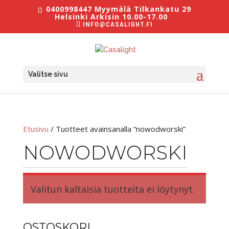
0400998447 Myymälä Tilkankatu 29
Helsinki Arkisin 10.00-17.00
INFO@CASALIGHT.FI
Valitse sivu
Etusivu
/ Tuotteet avainsanalla “nowodworski”
NOWODWORSKI
Valitun kaltaisia tuotteita ei löytynyt.
OSTOSKORI