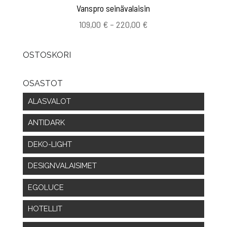
Vanspro seinävalaisin
Hintaluokka:
109,00
€
–
220,00
€
109,00 €
-
OSTOSKORI
220,00 €
OSASTOT
ALASVALOT
ANTIDARK
DEKO-LIGHT
DESIGNVALAISIMET
EGOLUCE
HOTELLIT