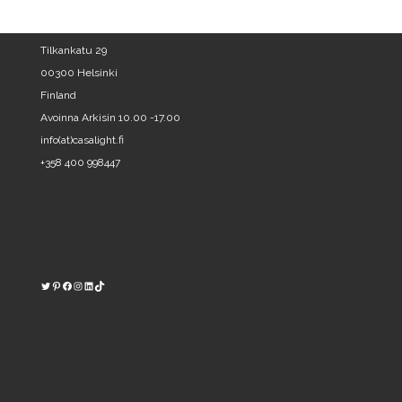
Tilkankatu 29
00300 Helsinki
Finland
Avoinna Arkisin 10.00 -17.00
info(at)casalight.fi
+358 400 998447
Twitter
Pinterest
https://www.facebook.com/kodinvalaisin/
Instagram
LinkedIn
TikTok