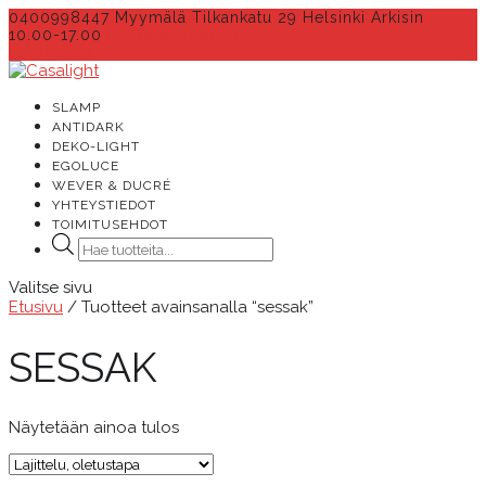
0400998447 Myymälä Tilkankatu 29 Helsinki Arkisin
10.00-17.00
info@casalight.fi
0 kohdetta
SLAMP
ANTIDARK
DEKO-LIGHT
EGOLUCE
WEVER & DUCRÉ
YHTEYSTIEDOT
TOIMITUSEHDOT
Products
search
Valitse sivu
Etusivu
/ Tuotteet avainsanalla “sessak”
SESSAK
Näytetään ainoa tulos