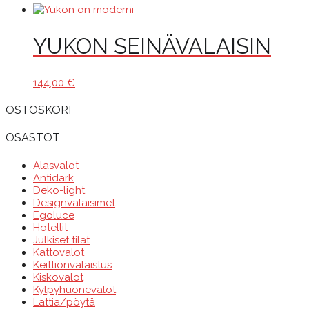
YUKON SEINÄVALAISIN
144,00
€
OSTOSKORI
OSASTOT
Alasvalot
Antidark
Deko-light
Designvalaisimet
Egoluce
Hotellit
Julkiset tilat
Kattovalot
Keittiönvalaistus
Kiskovalot
Kylpyhuonevalot
Lattia/pöytä