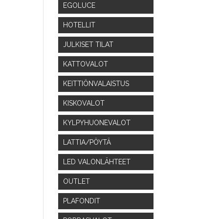
EGOLUCE
HOTELLIT
JULKISET TILAT
KATTOVALOT
KEITTIÖNVALAISTUS
KISKOVALOT
KYLPYHUONEVALOT
LATTIA/PÖYTÄ
LED VALONLÄHTEET
OUTLET
PLAFONDIT