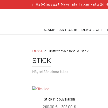
0400998447 Myymälä Tilkankatu 29 Hel
SLAMP
ANTIDARK
DEKO-LIGHT
Etusivu
/ Tuotteet avainsanalla “stick”
STICK
Näytetään ainoa tulos
Stick riippuvalaisin
Hintaluokka:
260,00
€
–
308,00
€