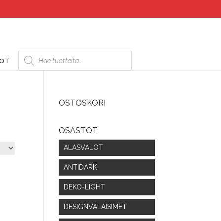
Products
search
DOT
OSTOSKORI
OSASTOT
ALASVALOT
ANTIDARK
DEKO-LIGHT
DESIGNVALAISIMET