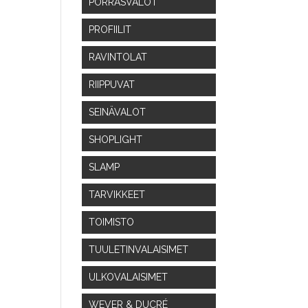
PORRASVALOT
PROFIILIT
RAVINTOLAT
RIIPPUVAT
SEINÄVALOT
SHOPLIGHT
SLAMP
TARVIKKEET
TOIMISTO
TUULETINVALAISIMET
ULKOVALAISIMET
WEVER & DUCRÉ