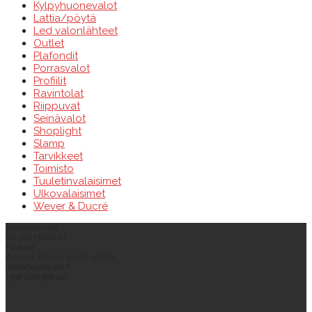
Kylpyhuonevalot
Lattia/pöytä
Led valonlähteet
Outlet
Plafondit
Porrasvalot
Profiilit
Ravintolat
Riippuvat
Seinävalot
Shoplight
Slamp
Tarvikkeet
Toimisto
Tuuletinvalaisimet
Ulkovalaisimet
Wever & Ducré
Tilkankatu 29
00300 Helsinki
Finland
Avoinna Arkisin 10.00 -17.00
info(at)casalight.fi
+358 400 998447