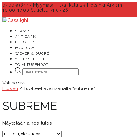
0400998447 Myymälä Tilkankatu 29 Helsinki Arkisin
10.00-17.00 Suljettu 31.07.26
info@casalight.fi
0 kohdetta
SLAMP
ANTIDARK
DEKO-LIGHT
EGOLUCE
WEVER & DUCRÉ
YHTEYSTIEDOT
TOIMITUSEHDOT
Products
search
Valitse sivu
Etusivu
/ Tuotteet avainsanalla “subreme”
SUBREME
Näytetään ainoa tulos