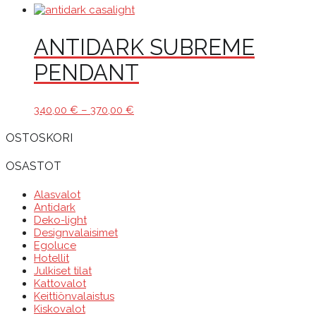
ANTIDARK SUBREME
PENDANT
Hintaluokka:
340,00
€
–
370,00
€
340,00 €
-
OSTOSKORI
370,00 €
OSASTOT
Alasvalot
Antidark
Deko-light
Designvalaisimet
Egoluce
Hotellit
Julkiset tilat
Kattovalot
Keittiönvalaistus
Kiskovalot