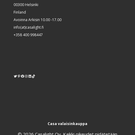
00300 Helsinki
Finland
Avoinna Arkisin 10.00 -17.00
info(at)casalight.fi
+358 400 998447
Twitter
Pinterest
https://www.facebook.com/kodinvalaisin/
Instagram
LinkedIn
TikTok
Casa valaisinkauppa
© 2026 Casalight Oy. Kaikki oikeudet pidätetään