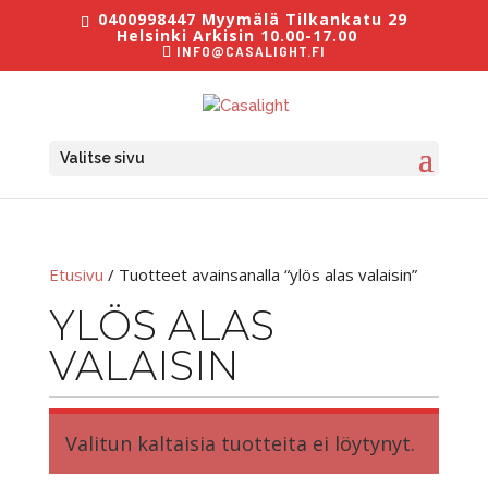
0400998447 Myymälä Tilkankatu 29
Helsinki Arkisin 10.00-17.00
INFO@CASALIGHT.FI
Valitse sivu
Etusivu
/ Tuotteet avainsanalla “ylös alas valaisin”
YLÖS ALAS
VALAISIN
Valitun kaltaisia tuotteita ei löytynyt.