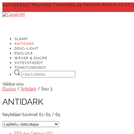
0400998447 Myymälä Tilkankatu 29 Helsinki Arkisin 10.00-
0 kohdetta
SLAMP
ANTIDARK
DEKO-LIGHT
EGOLUCE
WEVER & DUCRÉ
YHTEYSTIEDOT
TOIMITUSEHDOT
Products
search
Valitse sivu
Etusivu
/
Antidark
/ Sivu 3
ANTIDARK
Näytetään tulokset 61–65 / 65