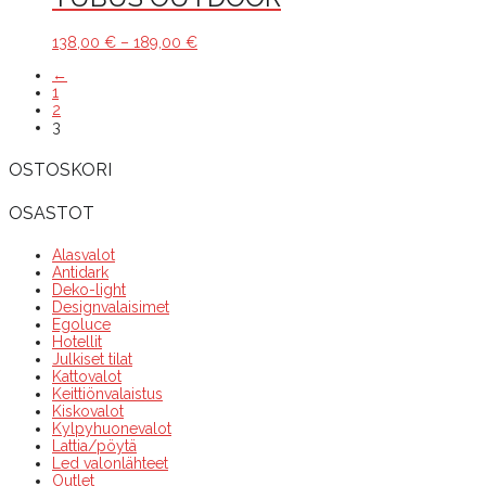
Hintaluokka:
138,00
€
–
189,00
€
138,00 €
←
-
1
189,00 €
2
3
OSTOSKORI
OSASTOT
Alasvalot
Antidark
Deko-light
Designvalaisimet
Egoluce
Hotellit
Julkiset tilat
Kattovalot
Keittiönvalaistus
Kiskovalot
Kylpyhuonevalot
Lattia/pöytä
Led valonlähteet
Outlet