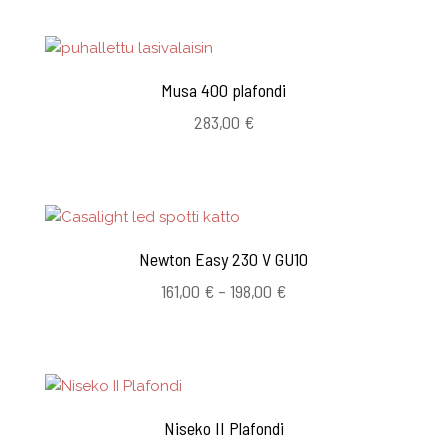
404,00 €
Musa 400 plafondi
283,00
€
Newton Easy 230 V GU10
Hintaluokka:
161,00
€
–
198,00
€
161,00 €
-
198,00 €
Niseko II Plafondi