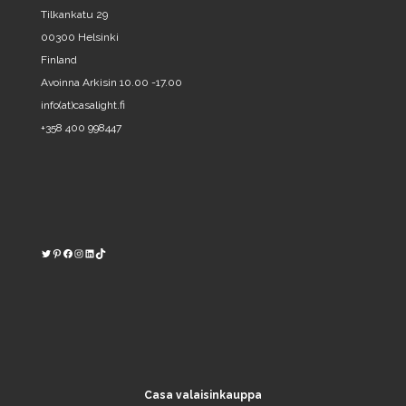
Tilkankatu 29
00300 Helsinki
Finland
Avoinna Arkisin 10.00 -17.00
info(at)casalight.fi
+358 400 998447
Twitter
Pinterest
https://www.facebook.com/kodinvalaisin/
Instagram
LinkedIn
TikTok
Casa valaisinkauppa