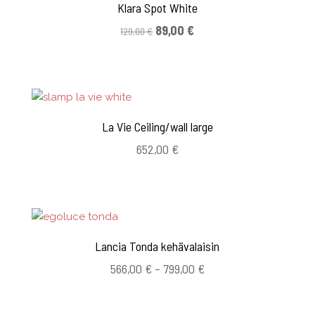
Klara Spot White
Alkuperäinen
Nykyinen
89,00
€
129,00
€
hinta
hinta
oli:
on:
129,00 €.
89,00 €.
La Vie Ceiling/wall large
652,00
€
Lancia Tonda kehävalaisin
Hintaluokka:
566,00
€
–
799,00
€
566,00 €
-