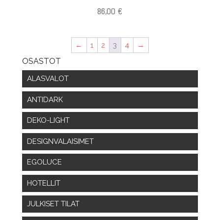
86,00
€
←
1
2
3
4
→
OSASTOT
ALASVALOT
ANTIDARK
DEKO-LIGHT
DESIGNVALAISIMET
EGOLUCE
HOTELLIT
JULKISET TILAT