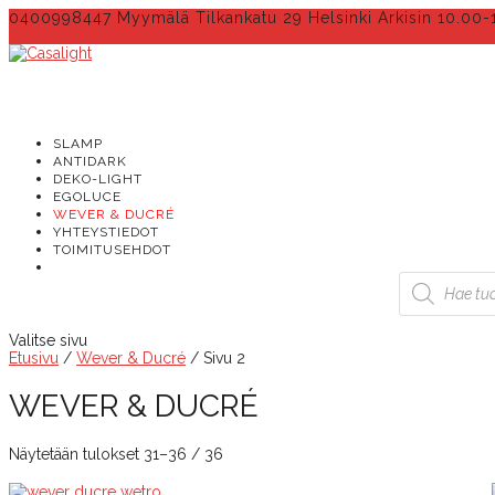
0400998447 Myymälä Tilkankatu 29 Helsinki Arkisin 10.00-
0 kohdetta
SLAMP
ANTIDARK
DEKO-LIGHT
EGOLUCE
WEVER & DUCRÉ
YHTEYSTIEDOT
TOIMITUSEHDOT
Products
search
Valitse sivu
Etusivu
/
Wever & Ducré
/ Sivu 2
WEVER & DUCRÉ
Näytetään tulokset 31–36 / 36