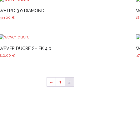
WETRO 3.0 DIAMOND
W
593,00
€
1
WEVER DUCRE SHIEK 4.0
W
212,00
€
3
←
1
2