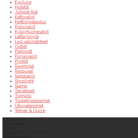
Egoluce
Hotellit
Julkiset tilat
Kattovalot
Keittiönvalaistus
Kiskovalot
Kylpyhuonevalot
Lattia/pöytä
Led valonlähteet
Outlet
Plafondit
Porrasvalot
Profiilit
Ravintolat
Riippuvat
Seinävalot
Shoplight
Slamp
Tarvikkeet
Toimisto
Tuuletinvalaisimet
Ulkovalaisimet
Wever & Ducré
Tilkankatu 29
00300 Helsinki
Finland
Avoinna Arkisin 10.00 -17.00
info(at)casalight.fi