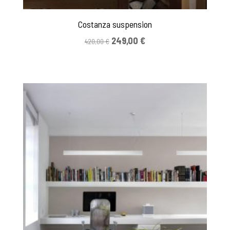
Costanza suspension
Alkuperäinen
Nykyinen
249,00
€
420,00
€
hinta
hinta
oli:
on:
420,00 €.
249,00 €.