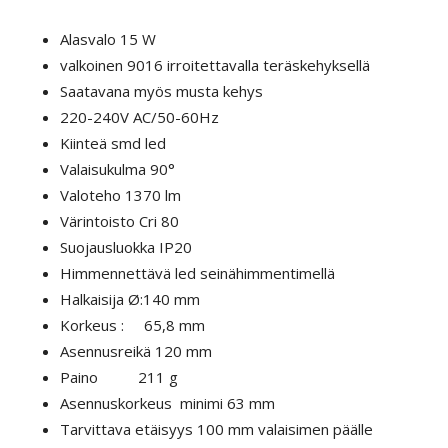
Alasvalo 15 W
valkoinen 9016 irroitettavalla teräskehyksellä
Saatavana myös musta kehys
220-240V AC/50-60Hz
Kiinteä smd led
Valaisukulma
90°
Valoteho 1370 lm
Värintoisto Cri 80
Suojausluokka IP20
Himmennettävä led seinähimmentimellä
Halkaisija Ø:140 mm
Korkeus : 65,8 mm
Asennusreikä 120 mm
Paino 211 g
Asennuskorkeus minimi 63 mm
Tarvittava etäisyys 100 mm valaisimen päälle