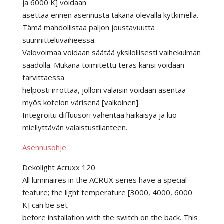
ja 6000 K] voidaan
asettaa ennen asennusta takana olevalla kytkimellä.
Tämä mahdollistaa paljon joustavuutta
suunnitteluvaiheessa.
Valovoimaa voidaan säätää yksilöllisesti vaihekulman
säädöllä. Mukana toimitettu teräs kansi voidaan
tarvittaessa
helposti irrottaa, jolloin valaisin voidaan asentaa
myös kotelon värisenä [valkoinen].
Integroitu diffuusori vähentää häikäisyä ja luo
miellyttävän valaistustilanteen.
Asennusohje
Dekolight Acruxx 120
All luminaires in the ACRUX series have a special
feature; the light temperature [3000, 4000, 6000
K] can be set
before installation with the switch on the back. This