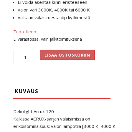
Ei voida asentaa kiinni eristeeseen
Valon väri 3000K, 4000K tai 6000 K
Valitaan valaisimesta dip kytkimestä
Tuotetiedot
Ei varastossa, vain jälkitoimituksena
Dekolight
LISÄÄ OSTOSKORIIN
Acrux
120
Led
määrä
KUVAUS
Dekolight Acrux 120
Kaikissa ACRUX-sarjan valaisimissa on
erikoisominaisuus: valon lämpötila [3000 K, 4000 K