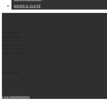
WEVER & DUCRÉ
Tilkankatu 29
00300 Helsinki
Finland
Avoinna Arkisin 10.00 -17.00
info(at)casalight.fi
+358 400 998447
Twitter
Pinterest
https://www.facebook.com/kodinvalaisin/
Instagram
LinkedIn
TikTok
Casa valaisinkauppa