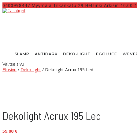
0400998447 Myymälä Tilkankatu 29 Helsinki Arkisin 10.00-
SLAMP
ANTIDARK
DEKO-LIGHT
EGOLUCE
WEVER
Valitse sivu
Etusivu
/
Deko-light
/ Dekolight Acrux 195 Led
Dekolight Acrux 195 Led
59,00
€