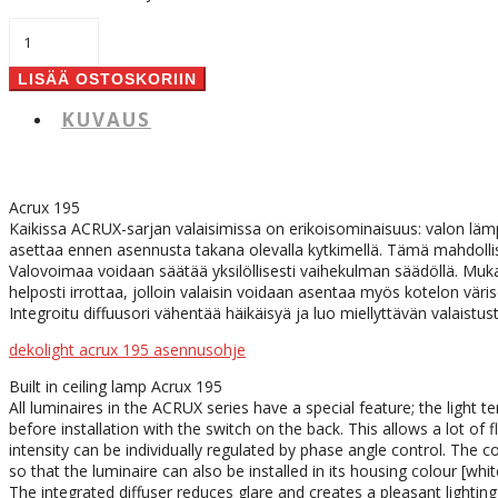
Dekolight
Acrux
195
LISÄÄ OSTOSKORIIN
Led
määrä
KUVAUS
Acrux 195
Kaikissa ACRUX-sarjan valaisimissa on erikoisominaisuus: valon läm
asettaa ennen asennusta takana olevalla kytkimellä. Tämä mahdollis
Valovoimaa voidaan säätää yksilöllisesti vaihekulman säädöllä. Muka
helposti irrottaa, jolloin valaisin voidaan asentaa myös kotelon väris
Integroitu diffuusori vähentää häikäisyä ja luo miellyttävän valaistust
dekolight acrux 195 asennusohje
Built in ceiling lamp Acrux 195
All luminaires in the ACRUX series have a special feature; the light
before installation with the switch on the back. This allows a lot of f
intensity can be individually regulated by phase angle control. The 
so that the luminaire can also be installed in its housing colour [whit
The integrated diffuser reduces glare and creates a pleasant lighting 