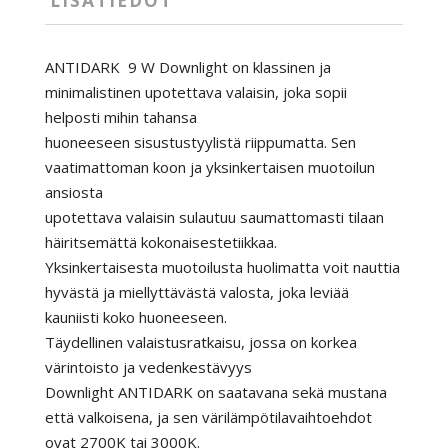
LISÄTIEDOT
ANTIDARK 9 W Downlight on klassinen ja
minimalistinen upotettava valaisin, joka sopii
helposti mihin tahansa
huoneeseen sisustustyylistä riippumatta. Sen
vaatimattoman koon ja yksinkertaisen muotoilun
ansiosta
upotettava valaisin sulautuu saumattomasti tilaan
häiritsemättä kokonaisestetiikkaa.
Yksinkertaisesta muotoilusta huolimatta voit nauttia
hyvästä ja miellyttävästä valosta, joka leviää
kauniisti koko huoneeseen.
Täydellinen valaistusratkaisu, jossa on korkea
värintoisto ja vedenkestävyys
Downlight ANTIDARK on saatavana sekä mustana
että valkoisena, ja sen värilämpötilavaihtoehdot
ovat 2700K tai 3000K.