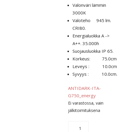
Valonväri lämmin
3000K
Valoteho 945 lm.
CRI80.
Energialuokka A ->
A++. 35.000h
Suojausluokka IP 65.
Korkeus: 75.0cm
Leveys : 10.0cm
Syvyys : 10.0cm.
ANTIDARK-ITA-
G750_energy
Ei varastossa, vain
jälkitoimituksena
Ita
G750