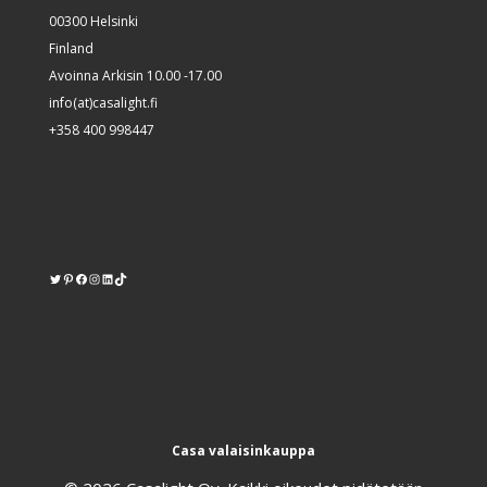
00300 Helsinki
Finland
Avoinna Arkisin 10.00 -17.00
info(at)casalight.fi
+358 400 998447
Twitter
Pinterest
https://www.facebook.com/kodinvalaisin/
Instagram
LinkedIn
TikTok
Casa valaisinkauppa