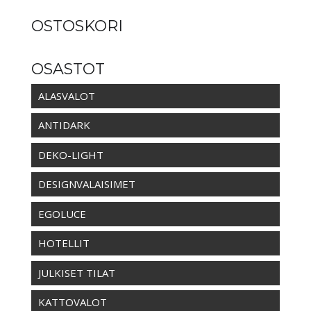
-
OSTOSKORI
412,00 €
OSASTOT
ALASVALOT
ANTIDARK
DEKO-LIGHT
DESIGNVALAISIMET
EGOLUCE
HOTELLIT
JULKISET TILAT
KATTOVALOT