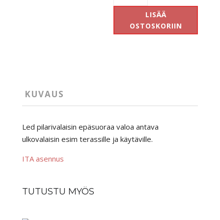
IP
LISÄÄ
65
OSTOSKORIIN
määrä
KUVAUS
Led pilarivalaisin epäsuoraa valoa antava
ulkovalaisin esim terassille ja käytäville.
ITA asennus
TUTUSTU MYÖS