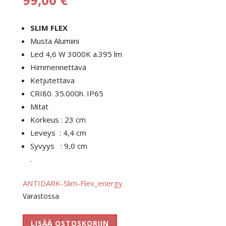
SLIM FLEX
Musta Alumiini
Led 4,6 W 3000K a.395 lm
Himmennettävä
Ketjutettava
CRI80. 35.000h. IP65
Mitat
Korkeus : 23 cm
Leveys : 4,4 cm
Syvyys : 9,0 cm
.
ANTIDARK-Slim-Flex_energy
Varastossa
Ad
LISÄÄ OSTOSKORIIN