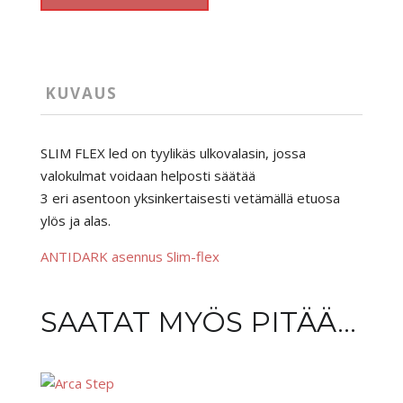
Slim
Flex
määrä
KUVAUS
SLIM FLEX
led on t
yylikäs ulkovalasin, jossa
valokulmat voidaan helposti
säätää
3 eri asentoon yksinkertaisesti vetämällä etuosa
ylös ja alas.
ANTIDARK asennus Slim-flex
SAATAT MYÖS PITÄÄ...