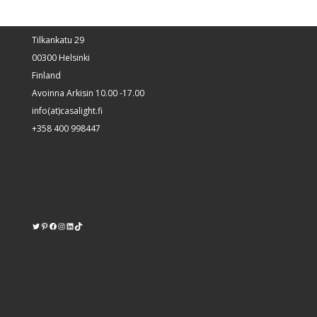
Tilkankatu 29
00300 Helsinki
Finland
Avoinna Arkisin 10.00 -17.00
info(at)casalight.fi
+358 400 998447
Twitter
Pinterest
https://www.facebook.com/kodinvalaisin/
Instagram
LinkedIn
TikTok