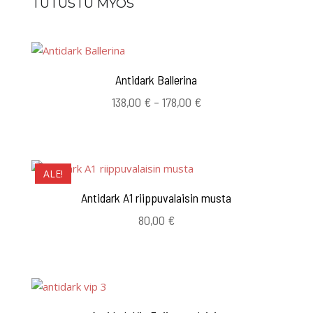
TUTUSTU MYÖS
Antidark Ballerina
Hintaluokka:
138,00
€
–
178,00
€
138,00 €
-
178,00 €
ALE!
Antidark A1 riippuvalaisin musta
80,00
€