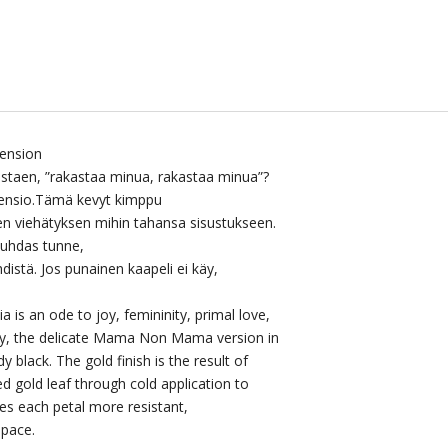
Riippuvalaisin
musta
määrä
ension
oistaen, ”rakastaa minua, rakastaa minua”?
ensio.
Tämä kevyt kimppu
en viehätyksen mihin tahansa sisustukseen.
 puhdas tunne,
hdistä. Jos punainen kaapeli ei käy,
a is an ode to joy, femininity, primal love,
sary, the delicate Mama Non Mama version in
 black. The gold finish is the result of
d gold leaf through cold application to
es each petal more resistant,
space.