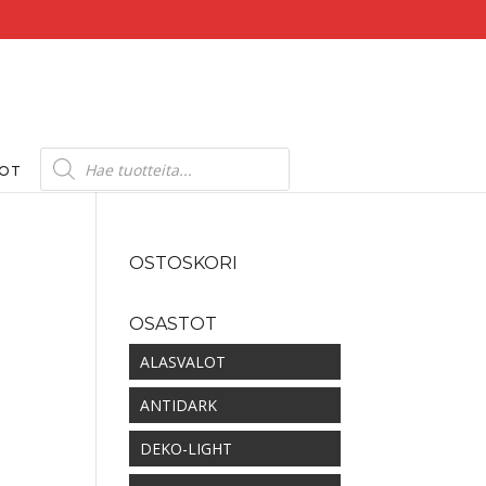
Products
search
DOT
OSTOSKORI
OSASTOT
ALASVALOT
ANTIDARK
DEKO-LIGHT