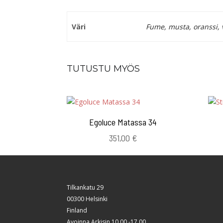
Väri
Fume, musta, oranssi, v
TUTUSTU MYÖS
Egoluce Matassa 34
351,00
€
Tilkankatu 29
00300 Helsinki
Finland
Avoinna Arkisin 10.00 -17.00