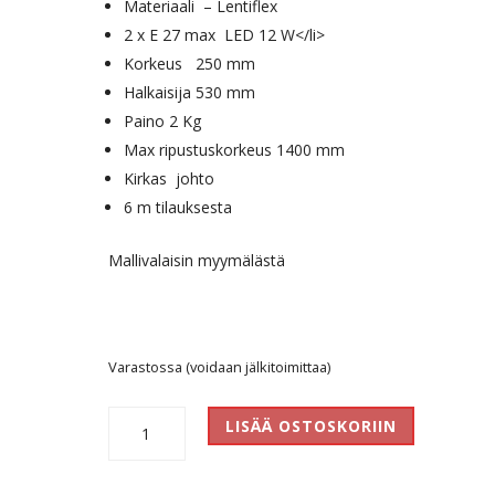
Materiaali – Lentiflex
2 x E 27 max LED 12 W</li>
Korkeus 250 mm
Halkaisija 530 mm
Paino 2 Kg
Max ripustuskorkeus 1400 mm
Kirkas johto
6 m tilauksesta
Mallivalaisin myymälästä
Varastossa (voidaan jälkitoimittaa)
Clizia
LISÄÄ OSTOSKORIIN
Mama
Non
Mama