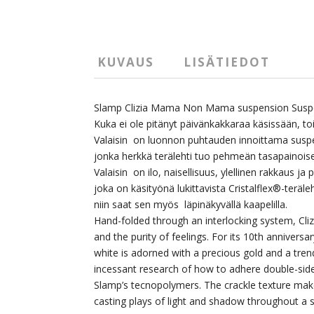
KUVAUS
LISÄTIEDOT
Slamp Clizia Mama Non Mama suspension Susp
Kuka ei ole pitänyt päivänkakkaraa käsissään, t
Valaisin on luonnon puhtauden innoittama susp
jonka herkkä terälehti tuo pehmeän tasapainois
Valaisin on ilo, naisellisuus, ylellinen rakkaus ja
joka on käsityönä lukittavista Cristalflex®-teräle
niin saat sen myös läpinäkyvällä kaapelilla.
Hand-folded through an interlocking system, Clizi
and the purity of feelings. For its 10th anniver
white is adorned with a precious gold and a trendy
incessant research of how to adhere double-side
Slamp’s tecnopolymers. The crackle texture mak
casting plays of light and shadow throughout a 