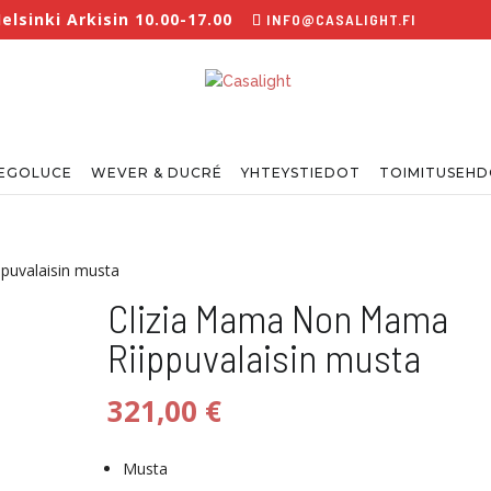
lsinki Arkisin 10.00-17.00
INFO@CASALIGHT.FI
EGOLUCE
WEVER & DUCRÉ
YHTEYSTIEDOT
TOIMITUSEH
puvalaisin musta
Clizia Mama Non Mama
Riippuvalaisin musta
321,00
€
Musta