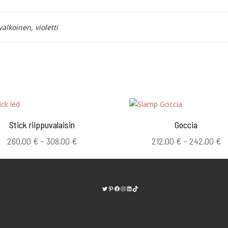
alkoinen, violetti
Stick riippuvalaisin
Goccia
Hintaluokka:
Hi
260,00
€
–
308,00
€
212,00
€
–
242,00
€
260,00 €
21
-
-
308,00 €
2
Twitter
Pinterest
https://www.facebook.com/kodinvalaisi
Instagram
LinkedIn
TikTok