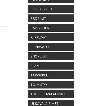
PORRASVALOT
PROFIILIT
RAVINTOLAT
RIIPPUVAT
SEINÄVALOT
SHOPLIGHT
SLAMP
TARVIKKEET
TOIMISTO
TUULETINVALAISIMET
ULKOVALAISIMET