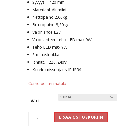
Syvyys 420 mm
Materiaali Alumiini.
Nettopaino 2,60kg
Bruttopaino 3,50kg
Valonlähde E27
Valonlähteen teho LED max 9W
Teho LED max 9W
Suojausluokka II
Jännite ~220..240V
Koteloimissuojaus IP IP54
Como pollari matala
Väri
Como
LISÄÄ OSTOSKORIIN
pollari
määrä