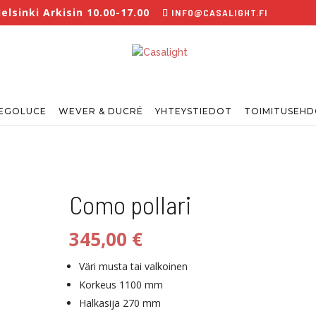
lsinki Arkisin 10.00-17.00
INFO@CASALIGHT.FI
EGOLUCE
WEVER & DUCRÉ
YHTEYSTIEDOT
TOIMITUSEH
Como pollari
345,00
€
Väri musta tai valkoinen
Korkeus 1100 mm
Halkasija 270 mm