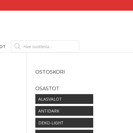
Products
search
DOT
OSTOSKORI
OSASTOT
ALASVALOT
ANTIDARK
DEKO-LIGHT