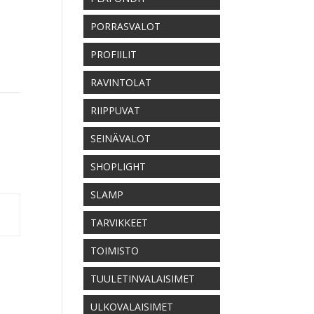
PORRASVALOT
PROFIILIT
RAVINTOLAT
RIIPPUVAT
SEINÄVALOT
SHOPLIGHT
SLAMP
TARVIKKEET
TOIMISTO
TUULETINVALAISIMET
ULKOVALAISIMET