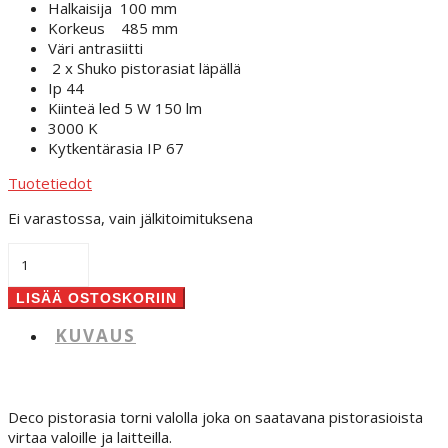
Halkaisija 100 mm
Korkeus 485 mm
Väri antrasiitti
2 x Shuko pistorasiat läpällä
Ip 44
Kiinteä led 5 W 150 lm
3000 K
Kytkentärasia IP 67
Tuotetiedot
Ei varastossa, vain jälkitoimituksena
Deco
Ulkopistorasia
valolla
LISÄÄ OSTOSKORIIN
määrä
KUVAUS
Deco pistorasia torni valolla joka on saatavana pistorasioista
virtaa valoille ja laitteilla.