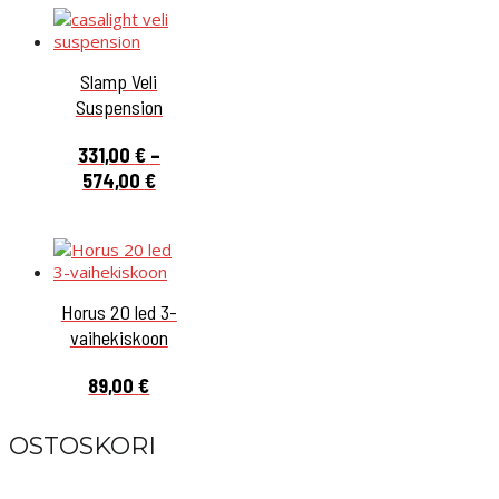
Slamp Veli
Suspension
331,00
€
–
Hintaluokka:
574,00
€
331,00 €
-
574,00 €
Horus 20 led 3-
vaihekiskoon
89,00
€
OSTOSKORI