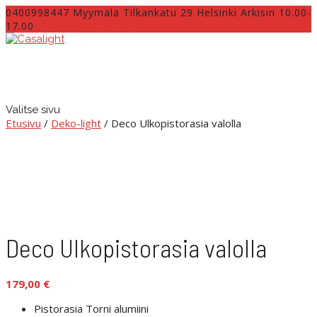
0400998447 Myymälä Tilkankatu 29 Helsinki Arkisin 10.00-
17.00
INFO@CASALIGHT.FI
Valitse sivu
Etusivu
/
Deko-light
/ Deco Ulkopistorasia valolla
Deco Ulkopistorasia valolla
179,00
€
Pistorasia Torni alumiini