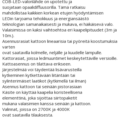
COB-LED-valonlähde on upotettu ja
suojataan opaalidiffuusorilla. Tämä ratkaisu
mahdollistaa kaikkien korkean etujen hyödyntämisen
LEDin tarjoama tehokkuus ja energiansäästö
teknologian samanaikaisesti ja mukava, ei häikäisevä valo.
Valaisimissa on kaksi vaihtoehtoa eri kaapelipituudet (3m ja
10m.).
Asennusrasiat kattoon lineaarisia tai pyöreitä koostumuksia
varten
ovat saatavilla kolmelle, neljälle ja kuudelle lampulle.
Kattorasiat, joissa ledmuuntimet keskeytettäville versioille.
Kattoasennus on tilattava erikseen.
Järjestelmää voi täydentää lisävarusteilla
kytkeminen kytkettävään liitäntään tai
sylinterimäiset laatikot (kytkimellä tai ilman)
Asennus kattoon tai seinään pistorasiaan
Käsite on käyttää kaapelia koristeellisena
elementtinä, joka sijoittaa siirtopaketit
mukana valaisimien kanssa seinään ja kattoon.
Valinnat, joissa on 2700K ja 4000K
ovat saatavilla tilauksesta.