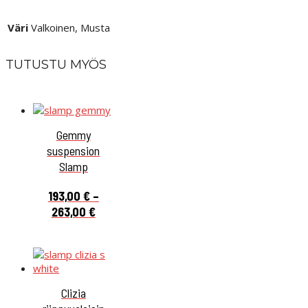
Väri
Valkoinen, Musta
TUTUSTU MYÖS
Gemmy
suspension
Slamp
193,00
€
–
Hintaluokka:
263,00
€
193,00 €
-
263,00 €
Clizia