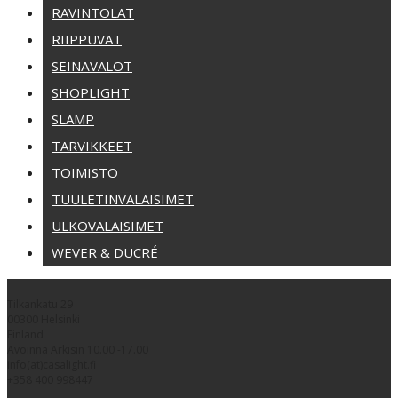
RAVINTOLAT
RIIPPUVAT
SEINÄVALOT
SHOPLIGHT
SLAMP
TARVIKKEET
TOIMISTO
TUULETINVALAISIMET
ULKOVALAISIMET
WEVER & DUCRÉ
Tilkankatu 29
00300 Helsinki
Finland
Avoinna Arkisin 10.00 -17.00
info(at)casalight.fi
+358 400 998447