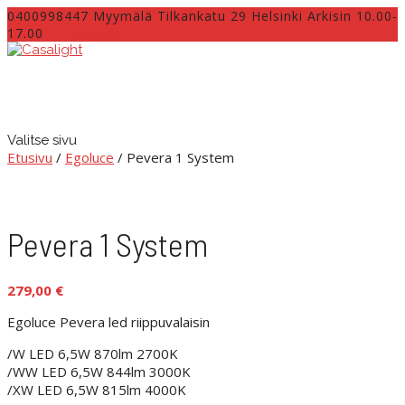
0400998447 Myymälä Tilkankatu 29 Helsinki Arkisin 10.00-
17.00
INFO@CASALIGHT.FI
Valitse sivu
Etusivu
/
Egoluce
/ Pevera 1 System
Pevera 1 System
279,00
€
Egoluce Pevera led riippuvalaisin
/W LED 6,5W 870lm 2700K
/WW LED 6,5W 844lm 3000K
/XW LED 6,5W 815lm 4000K