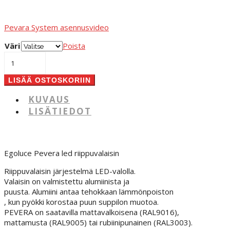
Pevara System asennusvideo
Väri
Poista
Pevera
1
System
LISÄÄ OSTOSKORIIN
määrä
KUVAUS
LISÄTIEDOT
Egoluce Pevera led riippuvalaisin
Riippuvalaisin järjestelmä LED-valolla.
Valaisin on valmistettu alumiinista ja
puusta. Alumiini antaa tehokkaan lämmönpoiston
, kun pyökki korostaa puun suppilon muotoa.
PEVERA on saatavilla mattavalkoisena (RAL9016),
mattamusta (RAL9005) tai rubiinipunainen (RAL3003).