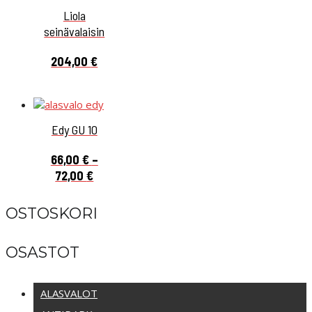
Liola
seinävalaisin
204,00
€
Edy GU 10
66,00
€
–
Hintaluokka:
72,00
€
66,00 €
-
OSTOSKORI
72,00 €
OSASTOT
ALASVALOT