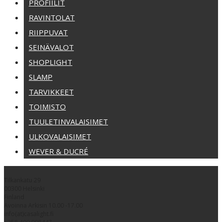
PROFIILIT
RAVINTOLAT
RIIPPUVAT
SEINÄVALOT
SHOPLIGHT
SLAMP
TARVIKKEET
TOIMISTO
TUULETINVALAISIMET
ULKOVALAISIMET
WEVER & DUCRÉ
Tilkankatu 29
00300 Helsinki
Finland
Avoinna Arkisin 10.00 -17.00
info(at)casalight.fi