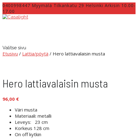
0400998447 Myymälä Tilkankatu 29 Helsinki Arkisin 10.00-
17.00
INFO@CASALIGHT.FI
Valitse sivu
Etusivu
/
Lattia/pöytä
/ Hero lattiavalaisin musta
Hero lattiavalaisin musta
96,00
€
Väri musta
Materiaali: metalli
Leveys: 23 cm
Korkeus 128 cm
On off kytkin