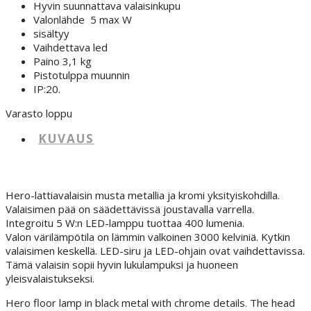
Hyvin suunnattava valaisinkupu
Valonlähde 5 max W
sisältyy
Vaihdettava led
Paino 3,1 kg
Pistotulppa muunnin
IP:20.
Varasto loppu
KUVAUS
Hero-lattiavalaisin musta metallia ja kromi yksityiskohdilla.
Valaisimen pää on säädettävissä joustavalla varrella.
Integroitu 5 W:n LED-lamppu tuottaa 400 lumenia.
Valon värilämpötila on lämmin valkoinen 3000 kelviniä. Kytkin
valaisimen keskellä. LED-siru ja LED-ohjain ovat vaihdettavissa.
Tämä valaisin sopii hyvin lukulampuksi ja huoneen
yleisvalaistukseksi.
Hero floor lamp in black metal with chrome details. The head