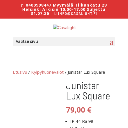
0400998447 Myymälä Tilkankatu 29
Helsinki Arkisin 10.00-17.00 Suljettu
31.07.26
INFO@CASALIGHT.FI
Valitse sivu
Etusivu
/
Kylpyhuonevalot
/ Junistar Lux Square
Junistar
Lux Square
79,00
€
IP 44 Ra 98