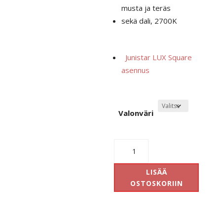
musta ja teräs
sekä dali, 2700K
Junistar LUX Square
asennus
Valonväri
Junistar
Lux
Square
LISÄÄ
määrä
OSTOSKORIIN