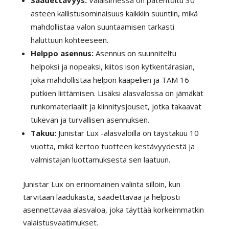
asteen kallistusominaisuus kaikkiin suuntiin, mikä
mahdollistaa valon suuntaamisen tarkasti
haluttuun kohteeseen.
Helppo asennus:
Asennus on suunniteltu
helpoksi ja nopeaksi, kiitos ison kytkentärasian,
joka mahdollistaa helpon kaapelien ja TAM 16
putkien liittämisen. Lisäksi alasvalossa on jämäkät
runkomateriaalit ja kiinnitysjouset, jotka takaavat
tukevan ja turvallisen asennuksen.
Takuu:
Junistar Lux -alasvaloilla on täystakuu 10
vuotta, mikä kertoo tuotteen kestävyydestä ja
valmistajan luottamuksesta sen laatuun.
Junistar Lux on erinomainen valinta silloin, kun
tarvitaan laadukasta, säädettävää ja helposti
asennettavaa alasvaloa, joka täyttää korkeimmatkin
valaistusvaatimukset.