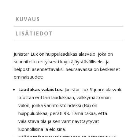
KUVAUS
LISÄTIEDOT
Junistar Lux on huippulaadukas alasvalo, joka on
suunniteltu erityisesti käyttäjäystävälliseksi ja
helposti asennettavaksi. Seuraavassa on keskeiset
ominaisuudet:
Laadukas valaistus:
Junistar Lux Square alasvalo
tuottaa erittäin laadukkaan, välkkymättömän
valon, jonka värintoistoindeksi (Ra) on
huippuluokkaa, peräti 98. Tämä takaa, että
valaistava tila ja sen värit näyttäytyvät
luonnollisina ja eloisina.
Säädettävyys:
Valaisimessa on patentoitu 30