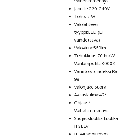
Vaihehimmennys
Jännite:220-240V
Teho: 7 W
Valolähteen
tyyppi:LED (Ei
vaihdettava)
Valovirta:560lm
Tehokkuus:70 lm/W
Värilämpötila:3000K
Värintoistoindeksi:Ra
98
Valonjako:Suora
Avauskulma:42°
Ohjaus/
Vaihehimmennys
Suojausluokka:Luokka
II SELV
IP 44 sopii myös