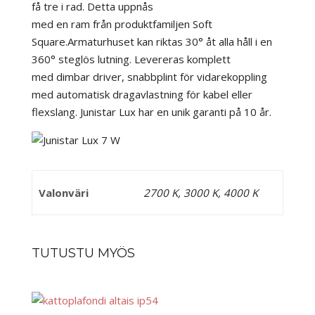
få tre i rad. Detta uppnås
med en ram från produktfamiljen Soft
Square.Armaturhuset kan riktas 30° åt alla håll i en
360° steglös lutning. Levereras komplett
med dimbar driver, snabbplint för vidarekoppling
med automatisk dragavlastning för kabel eller
flexslang. Junistar Lux har en unik garanti på 10 år.
Valonväri
2700 K, 3000 K, 4000 K
TUTUSTU MYÖS