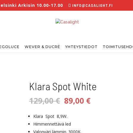
lsinki Arkisin 10.00-17.00
INFO@CASALIGHT.FI
EGOLUCE
WEVER & DUCRÉ
YHTEYSTIEDOT
TOIMITUSEH
Klara Spot White
Alkuperäinen
Nykyinen
129,00
€
89,00
€
hinta
hinta
oli:
on:
Klara Spot 8,9W.
129,00 €.
89,00 €.
Himmennettävä led
Valonväri lämmin. 3000K.