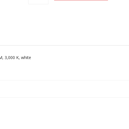
White
määrä
M, 3,000 K, white