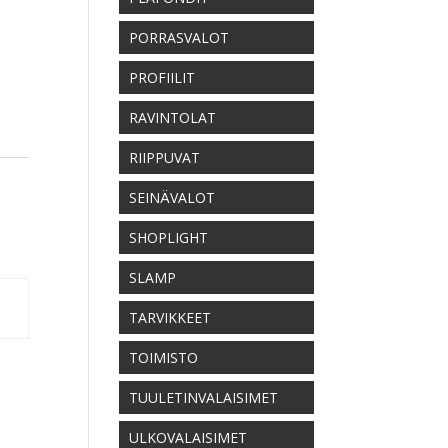
PORRASVALOT
PROFIILIT
RAVINTOLAT
RIIPPUVAT
SEINÄVALOT
SHOPLIGHT
SLAMP
TARVIKKEET
TOIMISTO
TUULETINVALAISIMET
ULKOVALAISIMET