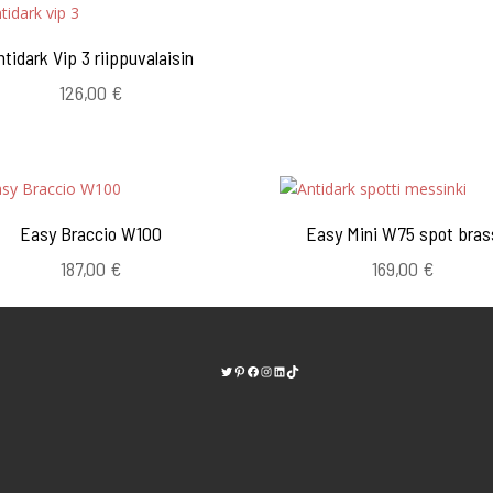
ntidark Vip 3 riippuvalaisin
126,00
€
Easy Braccio W100
Easy Mini W75 spot bras
187,00
€
169,00
€
Twitter
Pinterest
https://www.facebook.com/kodinvalaisi
Instagram
LinkedIn
TikTok