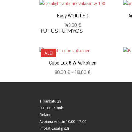
Easy W100 LED
A
149,00
€
TUTUSTU MYÖS
ALE!
Cube Lux 6 W Valkoinen
Hintaluokka:
80,00
€
–
119,00
€
80,00 €
-
119,00 €
Tilkankatu 29
00300 Helsinki
Finland
Avoinna Arkisin 10.00 -17.00
info(at)casalight.fi