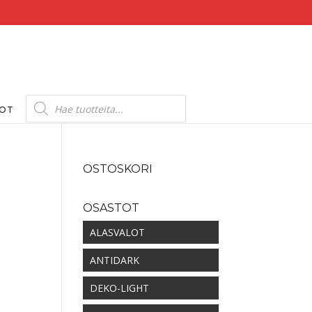
Products
search
DOT
OSTOSKORI
OSASTOT
ALASVALOT
ANTIDARK
DEKO-LIGHT