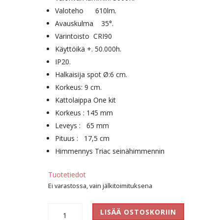
Valoteho 610lm.
Avauskulma 35°.
Värintoisto CRI90
Käyttöikä +. 50.000h.
IP20.
Halkaisija spot Ø:6 cm.
Korkeus: 9 cm.
Kattolaippa One kit
Korkeus : 145 mm
Leveys : 65 mm
Pituus : 17,5 cm
Himmennys Triac seinähimmennin
Tuotetiedot
Ei varastossa, vain jälkitoimituksena
Klara
LISÄÄ OSTOSKORIIN
Spot