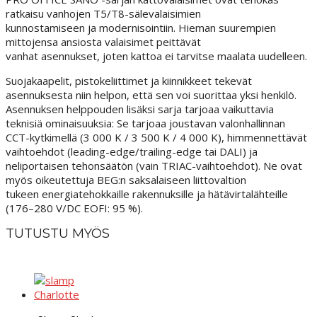
ratkaisu vanhojen T5/T8-sälevalaisimien
kunnostamiseen ja modernisointiin. Hieman suurempien
mittojensa ansiosta valaisimet peittävät
vanhat asennukset, joten kattoa ei tarvitse maalata uudelleen.
Suojakaapelit, pistokeliittimet ja kiinnikkeet tekevät
asennuksesta niin helpon, että sen voi suorittaa yksi henkilö.
Asennuksen helppouden lisäksi sarja tarjoaa vaikuttavia
teknisiä ominaisuuksia: Se tarjoaa joustavan valonhallinnan
CCT-kytkimellä (3 000 K / 3 500 K / 4 000 K), himmennettävät
vaihtoehdot (leading-edge/trailing-edge tai DALI) ja
neliportaisen tehonsäätön (vain TRIAC-vaihtoehdot). Ne ovat
myös oikeutettuja BEG:n saksalaiseen liittovaltion
tukeen energiatehokkaille rakennuksille ja hätävirtalähteille
(176–280 V/DC EOFI: 95 %).
TUTUSTU MYÖS