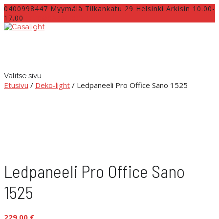
0400998447 Myymälä Tilkankatu 29 Helsinki Arkisin 10.00-
17.00
INFO@CASALIGHT.FI
Valitse sivu
Etusivu
/
Deko-light
/ Ledpaneeli Pro Office Sano 1525
Ledpaneeli Pro Office Sano
1525
229,00
€