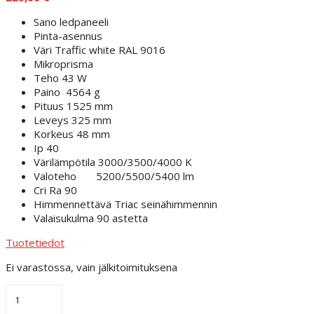
Sano ledpaneeli
Pinta-asennus
Väri Traffic white RAL 9016
Mikroprisma
Teho 43 W
Paino 4564 g
Pituus 1525 mm
Leveys 325 mm
Korkeus 48 mm
Ip 40
Värilämpötila 3000/3500/4000 K
Valoteho 5200/5500/5400 lm
Cri Ra 90
Himmennettävä Triac seinähimmennin
Valaisukulma 90 astetta
Tuotetiedot
Ei varastossa, vain jälkitoimituksena
Ledpaneeli
Pro