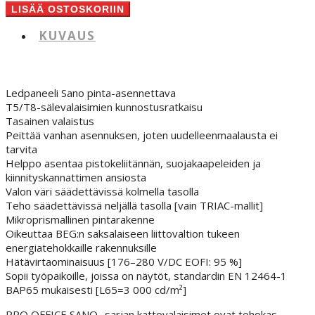
Office
LISÄÄ OSTOSKORIIN
Sano
1525
KUVAUS
määrä
Ledpaneeli Sano pinta-asennettava
T5/T8-sälevalaisimien kunnostusratkaisu
Tasainen valaistus
Peittää vanhan asennuksen, joten uudelleenmaalausta ei
tarvita
Helppo asentaa pistokeliitännän, suojakaapeleiden ja
kiinnityskannattimen ansiosta
Valon väri säädettävissä kolmella tasolla
Teho säädettävissä neljällä tasolla [vain TRIAC-mallit]
Mikroprismallinen pintarakenne
Oikeuttaa BEG:n saksalaiseen liittovaltion tukeen
energiatehokkaille rakennuksille
Hätävirtaominaisuus [176–280 V/DC EOFI: 95 %]
Sopii työpaikoille, joissa on näytöt, standardin EN 12464-1
BAP65 mukaisesti [L65=3 000 cd/m²]
PRO OFFICE SANO -sarjan kattovalaisimet ovat tehokas