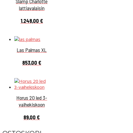
Slamp Charlotte
lattiavalaisin
1.248,00
€
Las Palmas XL
853,00
€
Horus 20 led 3-
vaihekiskoon
89,00
€