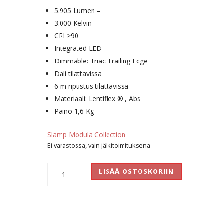
5.905 Lumen –
3.000 Kelvin
CRI >90
Integrated LED
Dimmable: Triac Trailing Edge
Dali tilattavissa
6 m ripustus tilattavissa
Materiaali: Lentiflex ® , Abs
Paino 1,6 Kg
Slamp Modula Collection
Ei varastossa, vain jälkitoimituksena
Modula
LISÄÄ OSTOSKORIIN
Suspension
määrä