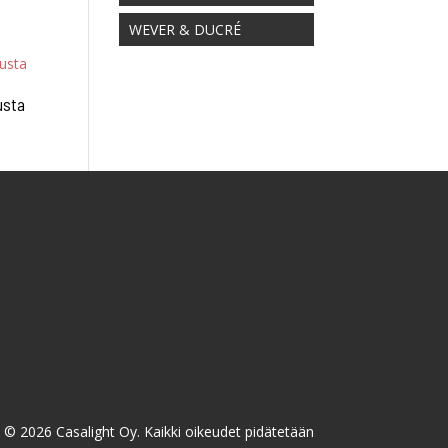
WEVER & DUCRÉ
usta
n/
© 2026 Casalight Oy. Kaikki oikeudet pidätetään