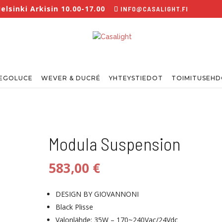
lsinki Arkisin 10.00-17.00
INFO@CASALIGHT.FI
EGOLUCE
WEVER & DUCRÉ
YHTEYSTIEDOT
TOIMITUSEH
Modula Suspension
583,00
€
DESIGN BY GIOVANNONI
Black Plisse
Valonlähde: 35W – 170~240Vac/24Vdc