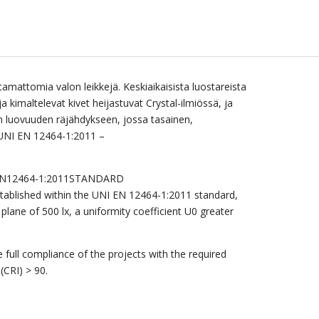
amattomia valon leikkejä. Keskiaikaisista luostareista
 ja kimaltelevat kivet heijastuvat Crystal-ilmiössä, ja
men luovuuden räjähdykseen, jossa tasainen,
n UNI EN 12464-1:2011 –
N
12464-1:2011
STANDARD
established within the UNI EN 12464-1:2011 standard,
plane of 500 lx, a uniformity coefficient U0 greater
 full compliance of the projects with the required
(CRI) > 90.