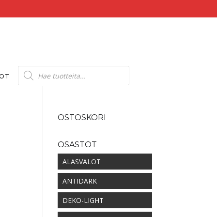
Products
search
DOT
OSTOSKORI
OSASTOT
ALASVALOT
ANTIDARK
DEKO-LIGHT