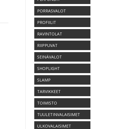
PORRASVALOT
PROFIILIT
RAVINTOLAT
RIIPPUVAT
SEINÄVALOT
SHOPLIGHT
SLAMP
TARVIKKEET
TOIMISTO
TUULETINVALAISIMET
ULKOVALAISIMET