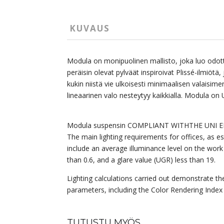
KUVAUS
Modula on monipuolinen mallisto, joka luo odott
peräisin olevat pylväät inspiroivat Plissé-ilmiötä,
kukin niistä vie ulkoisesti minimaalisen valaisi
lineaarinen valo nesteytyy kaikkialla. Modula o
Modula suspensin COMPLIANT
WITH
THE
UNI
E
The main lighting requirements for offices, as 
include an average illuminance level on the work 
than 0.6, and a glare value (UGR) less than 19.
Lighting calculations carried out demonstrate the
parameters, including the Color Rendering Index 
TUTUSTU MYÖS