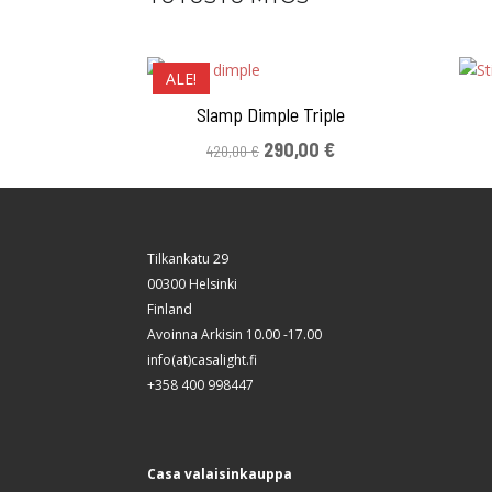
ALE!
Slamp Dimple Triple
Alkuperäinen
Nykyinen
290,00
€
420,00
€
hinta
hinta
oli:
on:
420,00 €.
290,00 €.
Tilkankatu 29
00300 Helsinki
Finland
Avoinna Arkisin 10.00 -17.00
info(at)casalight.fi
+358 400 998447
Casa valaisinkauppa