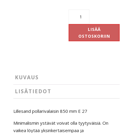
Lillesand
pollari
määrä
LISÄÄ
OSTOSKORIIN
KUVAUS
LISÄTIEDOT
Lillesand pollarivalaisin 850 mm E 27
Minimalismin ystävät voivat olla tyytyväisiä. On
vaikea löytää yksinkertaisempaa ja