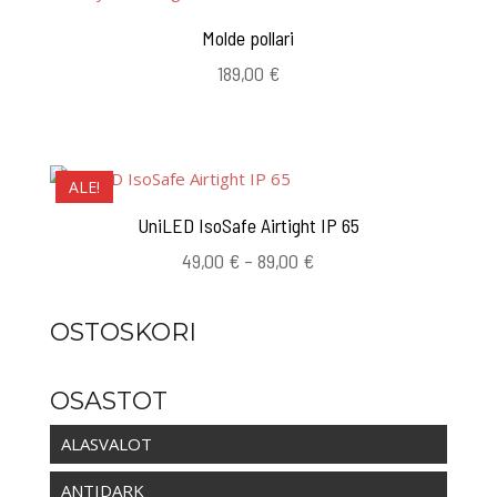
Molde pollari
189,00
€
ALE!
UniLED IsoSafe Airtight IP 65
Hintaluokka:
49,00
€
–
89,00
€
49,00 €
-
OSTOSKORI
89,00 €
OSASTOT
ALASVALOT
ANTIDARK