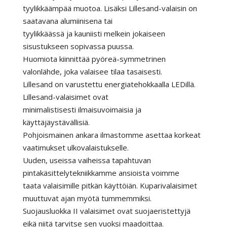
tyylikkäämpää muotoa. Lisäksi Lillesand-valaisin on
saatavana alumiinisena tai
tyylikkäässä ja kauniisti melkein jokaiseen
sisustukseen sopivassa puussa.
Huomiota kiinnittää pyöreä-symmetrinen
valonlähde, joka valaisee tilaa tasaisesti.
Lillesand on varustettu energiatehokkaalla LEDillä.
Lillesand-valaisimet ovat
minimalistisesti ilmaisuvoimaisia ja
käyttäjäystävällisiä.
Pohjoismainen ankara ilmastomme asettaa korkeat
vaatimukset ulkovalaistukselle.
Uuden, useissa vaiheissa tapahtuvan
pintakäsittelytekniikkamme ansioista voimme
taata valaisimille pitkän käyttöiän. Kuparivalaisimet
muuttuvat ajan myötä tummemmiksi.
Suojausluokka II valaisimet ovat suojaeristettyjä
eikä niitä tarvitse sen vuoksi maadoittaa.