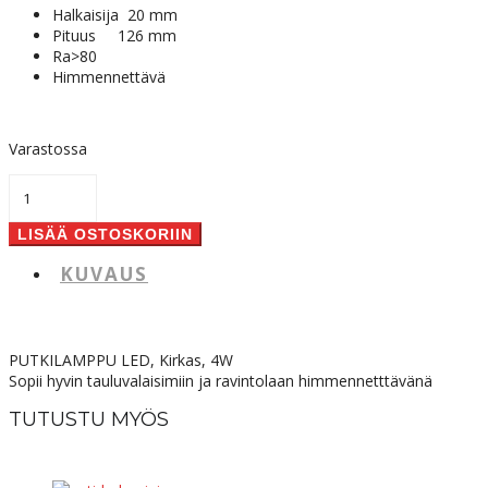
Halkaisija 20 mm
Pituus 126 mm
Ra>80
Himmennettävä
Varastossa
PUTKILAMPPU
LED,
Kirkas,
LISÄÄ OSTOSKORIIN
4W,
E14,
KUVAUS
230V,
Dim,
määrä
PUTKILAMPPU LED, Kirkas, 4W
Sopii hyvin tauluvalaisimiin ja ravintolaan himmennetttävänä
TUTUSTU MYÖS