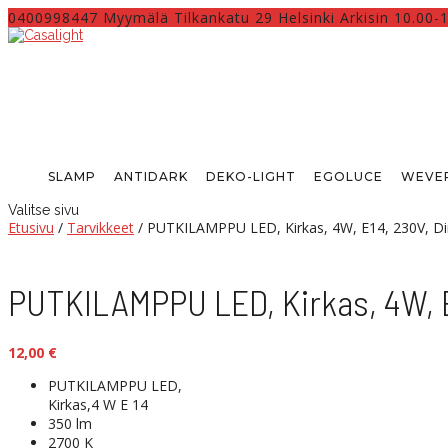
0400998447 Myymälä Tilkankatu 29 Helsinki Arkisin 10.00-
SLAMP
ANTIDARK
DEKO-LIGHT
EGOLUCE
WEVER
Valitse sivu
Etusivu
/
Tarvikkeet
/ PUTKILAMPPU LED, Kirkas, 4W, E14, 230V, D
PUTKILAMPPU LED, Kirkas, 4W, E
12,00
€
PUTKILAMPPU LED,
Kirkas,4 W E 14
350 lm
2700 K