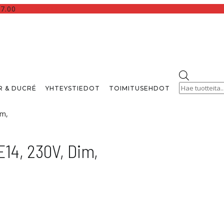
17.00
INFO@CASALIGHT.FI
Products
search
 & DUCRÉ
YHTEYSTIEDOT
TOIMITUSEHDOT
im,
14, 230V, Dim,