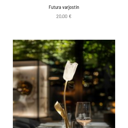
Futura varjostin
20,00
€