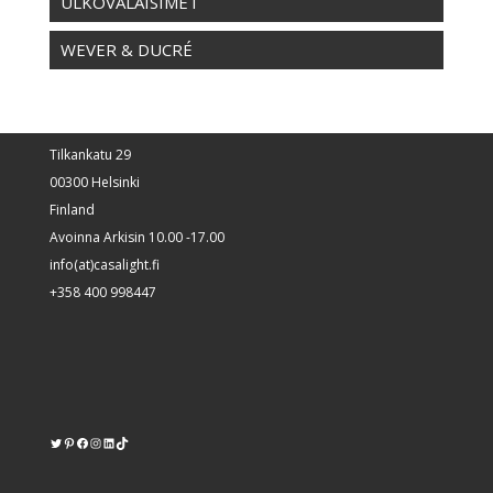
ULKOVALAISIMET
WEVER & DUCRÉ
Tilkankatu 29
00300 Helsinki
Finland
Avoinna Arkisin 10.00 -17.00
info(at)casalight.fi
+358 400 998447
Twitter
Pinterest
https://www.facebook.com/kodinvalaisin/
Instagram
LinkedIn
TikTok