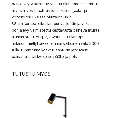
paitsi
Käytä korostusvalona olohuoneissa, mutta
myös
myös tapahtumissa, kuten gaala- ja
yritystilaisuuksissa
puutarhajuhlia.
38 cm korkea
sileä lampunvarjostin ja vakaa
pohjalevy
valmistettu kestävästä painevaletusta
alumiinista [IP54].
2,2 watin LED-lamppu,
mikä on miellyttävää
lämmin valkoinen valo 3000
K:lla.
Himmennä kosketusanturia jatkuvasti
painamalla tai kytke se päälle ja pois
.
TUTUSTU MYÖS