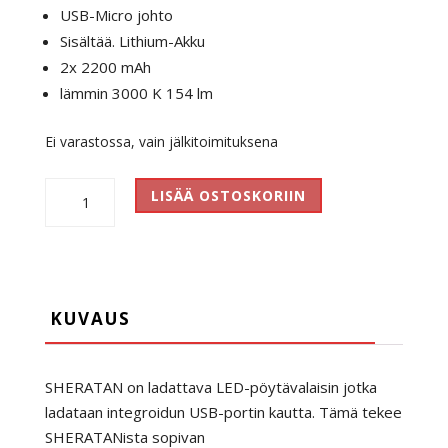
USB-Micro johto
Sisältää. Lithium-Akku
2x 2200 mAh
lämmin 3000 K 154 lm
Ei varastossa, vain jälkitoimituksena
Sheratan
LISÄÄ OSTOSKORIIN
Ladattava
ledvalaisin
määrä
KUVAUS
SHERATAN on ladattava LED-pöytävalaisin
jotka
ladataan integroidun USB-portin kautta
.
Tämä tekee
SHERATANista sopivan