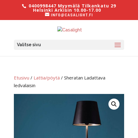
0400998447 Myymälä Tilkankatu 29
Helsinki Arkisin 10.00-17.00
INFO@CASALIGHT.FI
Valitse sivu
Etusivu
/
Lattia/pöytä
/ Sheratan Ladattava
ledvalaisin