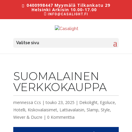
0400998447 Myymälä Tilkankatu 29
Helsinki Arkisin 10.00-17.00
INFO@CASALIGHT.FI
Valitse sivu
SUOMALAINEN
VERKKOKAUPPA
mennessä
Ccs
|
touko 23, 2025
|
Dekolight
,
Egoluce
,
Hotelli
,
Kiskovalaisimet
,
Lattiavalaisin
,
Slamp
,
Style
,
Wever & Ducre
|
0 Kommenttia