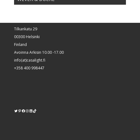
Tilkankatu 29
00300 Helsinki
Finland
Avoinna Arkisin 10.00 -17.00
info(at)casalight.fi
+358 400 998447
Twitter
Pinterest
https://www.facebook.com/kodinvalaisin/
Instagram
LinkedIn
TikTok