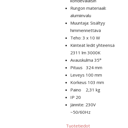
kohdevalaisin
Rungon materiaali:
alumiinvalu
Muuntaja:
Sisältyy
himmennettävä
Teho: 3 x
10 W
Kiinteät ledit yhteensä
2311 lm 3000K
Avauskulma 35°
Pituus 324 mm
Leveys 100 mm
Korkeus 103 mm
Paino 2,31 kg
IP 20
Jännite:
230V
~50/60Hz
Tuotetiedot