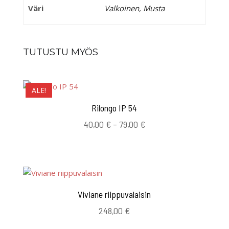
Väri
Valkoinen, Musta
TUTUSTU MYÖS
ALE!
Rilongo IP 54
Hintaluokka:
40,00
€
–
79,00
€
40,00 €
-
79,00 €
Viviane riippuvalaisin
248,00
€