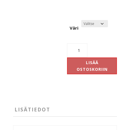
Väri
Deko
Uni
II
LISÄÄ
Tripla
OSTOSKORIIN
määrä
LISÄTIEDOT