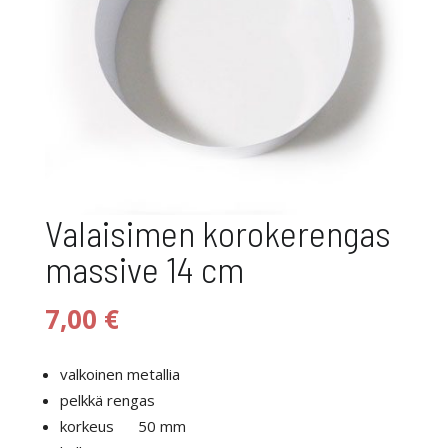
Valaisimen korokerengas
massive 14 cm
7,00
€
valkoinen metallia
pelkkä rengas
korkeus 50 mm