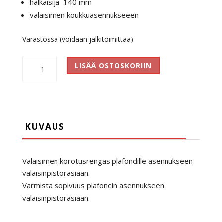
halkaisija 140 mm
valaisimen koukkuasennukseeen
Varastossa (voidaan jälkitoimittaa)
Valaisimen
LISÄÄ OSTOSKORIIN
korokerengas
massive
14
cm
määrä
KUVAUS
Valaisimen korotusrengas plafondille asennukseen
valaisinpistorasiaan.
Varmista sopivuus plafondin asennukseen
valaisinpistorasiaan.